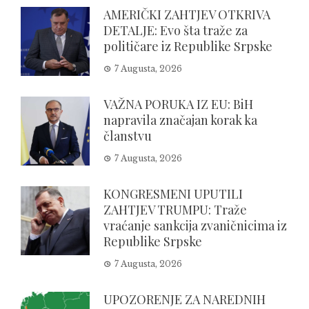
AMERIČKI ZAHTJEV OTKRIVA
DETALJE: Evo šta traže za
političare iz Republike Srpske
7 Augusta, 2026
VAŽNA PORUKA IZ EU: BiH
napravila značajan korak ka
članstvu
7 Augusta, 2026
KONGRESMENI UPUTILI
ZAHTJEV TRUMPU: Traže
vraćanje sankcija zvaničnicima iz
Republike Srpske
7 Augusta, 2026
UPOZORENJE ZA NAREDNIH