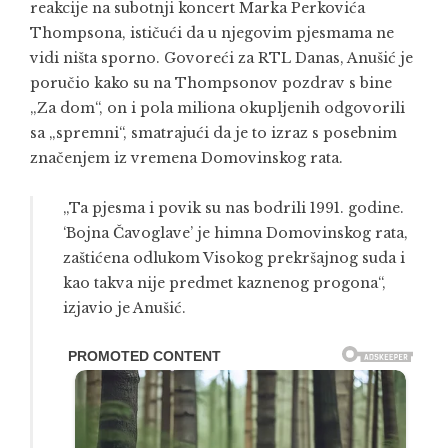
reakcije na subotnji koncert Marka Perkovića
Thompsona, ističući da u njegovim pjesmama ne
vidi ništa sporno. Govoreći za RTL Danas, Anušić je
poručio kako su na Thompsonov pozdrav s bine
„Za dom“, on i pola miliona okupljenih odgovorili
sa „spremni“, smatrajući da je to izraz s posebnim
značenjem iz vremena Domovinskog rata.
„Ta pjesma i povik su nas bodrili 1991. godine.
‘Bojna Čavoglave’ je himna Domovinskog rata,
zaštićena odlukom Visokog prekršajnog suda i
kao takva nije predmet kaznenog progona“,
izjavio je Anušić.