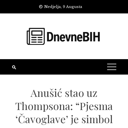
Skip
Nedjelja, 9 Augusta
to
content
Anušić stao uz
Thompsona: “Pjesma
‘Čavoglave’ je simbol