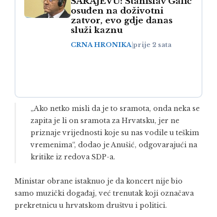
SARAJEVU: Stanislav Galić
osuđen na doživotni
zatvor, evo gdje danas
služi kaznu
CRNA HRONIKA
|
prije 2 sata
„Ako netko misli da je to sramota, onda neka se
zapita je li on sramota za Hrvatsku, jer ne
priznaje vrijednosti koje su nas vodile u teškim
vremenima“, dodao je Anušić, odgovarajući na
kritike iz redova SDP-a.
Ministar obrane istaknuo je da koncert nije bio
samo muzički događaj, već trenutak koji označava
prekretnicu u hrvatskom društvu i politici.