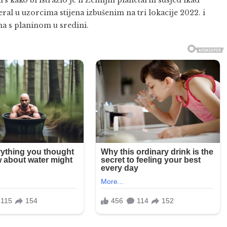
rs kako bi istražio je li Zemljin planetarni susjed ikad
l u uzorcima stijena izbušenim na tri lokacije 2022. i
na s planinom u sredini.