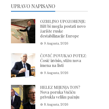
UPRAVO NAPISANO
OZBILJNO UPOZORENJE:
BiH bi mogla postati novo
žarište ruske
destabilizacije Europe
9 Augusta, 2026
ČOVIĆ POVUKAO POTEZ:
Ćosić izvisio, stižu nova
imena na listi
9 Augusta, 2026
HELEZ MIJENJA TON?
Nova poruka Vučiću
privukla veliku pažnju
8 Augusta, 2026