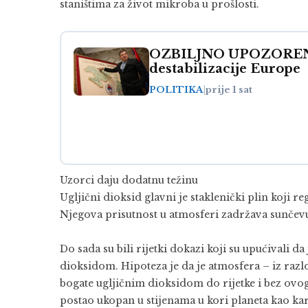
staništima za život mikroba u prošlosti.
OZBILJNO UPOZORENJE: 
destabilizacije Europe
POLITIKA
|
prije 1 sat
Uzorci daju dodatnu težinu
Ugljični dioksid glavni je staklenički plin koji re
Njegova prisutnost u atmosferi zadržava sunčevu 
Do sada su bili rijetki dokazi koji su upućivali d
dioksidom. Hipoteza je da je atmosfera – iz razlo
bogate ugljičnim dioksidom do rijetke i bez ovog
postao ukopan u stijenama u kori planeta kao ka