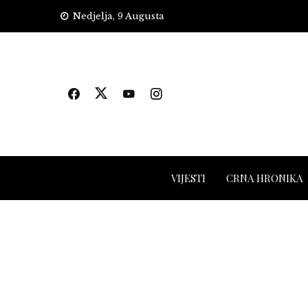
Skip
Nedjelja, 9 Augusta
to
content
VIJESTI
CRNA HRONIKA