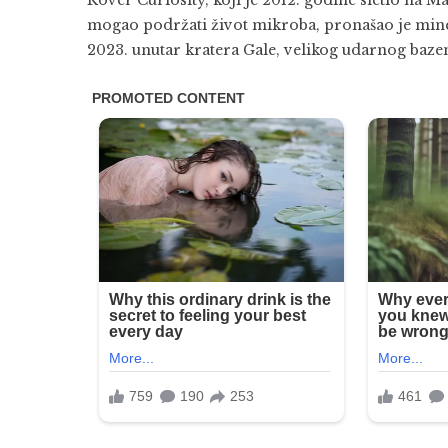
Rover Curiosity, koji je 2012. godine sletio na Ma
mogao podržati život mikroba, pronašao je minera
2023. unutar kratera Gale, velikog udarnog baze