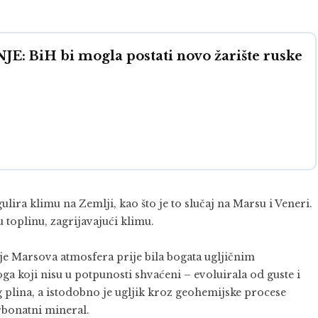
BiH bi mogla postati novo žarište ruske
gulira klimu na Zemlji, kao što je to slučaj na Marsu i Veneri.
toplinu, zagrijavajući klimu.
a je Marsova atmosfera prije bila bogata ugljičnim
ga koji nisu u potpunosti shvaćeni – evoluirala od guste i
 plina, a istodobno je ugljik kroz geohemijske procese
rbonatni mineral.