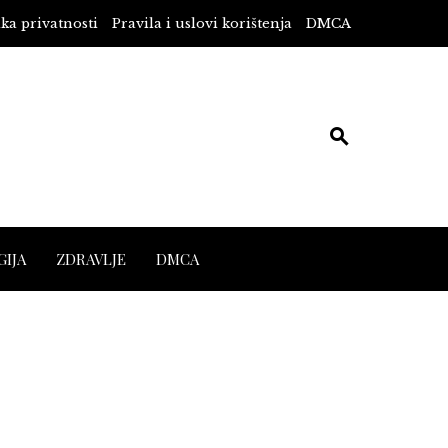
ika privatnosti
Pravila i uslovi korištenja
DMCA
IJA
ZDRAVLJE
DMCA