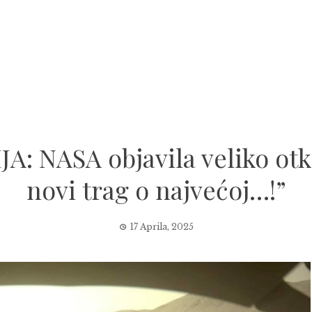
 NASA objavila veliko otkr
novi trag o najvećoj…!”
17 Aprila, 2025