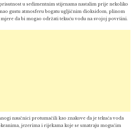
 prisutnost u sedimentnim stijenama nastalim prije nekoliko
imao gustu atmosferu bogatu ugljičnim dioksidom, plinom
te mjere da bi mogao održati tekuću vodu na svojoj površini.
mnogi naučnici protumačili kao znakove da je tekuća voda
eanima, jezerima i rijekama koje se smatraju mogućim