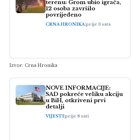
terenu: Grom ubio igrača,
12 osoba završilo
povrijeđeno
CRNA HRONIKA
|
prije 3 sata
Izvor:
Crna Hronika
NOVE INFORMACIJE:
SAD pokreće veliku akciju
u BiH, otkriveni prvi
detalji
VIJESTI
|
prije 8 sati