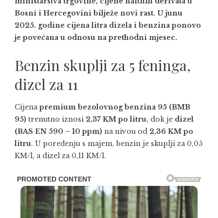
ministarstva trgovine, cijene naftnih derivata u
Bosni i Hercegovini bilježe novi rast. U junu
2025. godine cijena litra dizela i benzina ponovo
je povećana u odnosu na prethodni mjesec.
Benzin skuplji za 5 feninga,
dizel za 11
Cijena
premium bezolovnog benzina 95 (BMB
95)
trenutno iznosi
2,37 KM po litru
, dok je
dizel
(BAS EN 590 – 10 ppm)
na nivou od
2,36 KM po
litru
. U poređenju s majem, benzin je skuplji za 0,05
KM/l, a dizel za 0,11 KM/l.