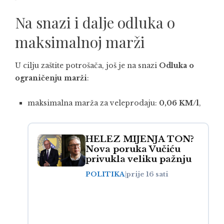
Na snazi i dalje odluka o
maksimalnoj marži
U cilju zaštite potrošača, još je na snazi
Odluka o
ograničenju marži
:
maksimalna marža za veleprodaju:
0,06 KM/l
,
HELEZ MIJENJA TON?
Nova poruka Vučiću
privukla veliku pažnju
POLITIKA
|
prije 16 sati