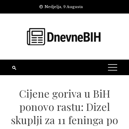
Skip
Nedjelja, 9 Augusta
to
content
Cijene goriva u BiH
ponovo rastu: Dizel
skuplji za 11 feninga po