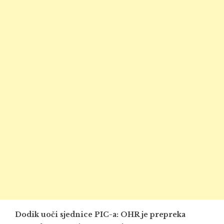
Dodik uoči sjednice PIC-a: OHR je prepreka