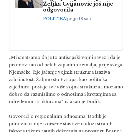
Željka Cvijanović još nije
odgovorila
POLITIKA
|
prije 18 sati
„Mi smatramo da je to antisrpski vojni savez i da je
promovisan od nekih zapadnih zemalja, prije svega
Njemačke, čije jačanje vojnih struktura izaziva
zabrinutost. Žalimo što Evropa, kao politička
zajednica, postaje sve više vojna struktura i moramo
dobro da razmislimo o odnosima i kretanjima sa
određenim strukturama“, istakao je Dodik.
Govoreći o regionalnim odnosima, Dodik je
ponovio ranije iznesene stavove o ulozi stranih
faktora tokom ratnih dešavanja na prostoru Bosne i