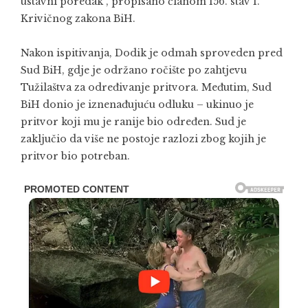
ustavni poredak“, propisano članom 156. stav 1.
Krivičnog zakona BiH.
Nakon ispitivanja, Dodik je odmah sproveden pred
Sud BiH, gdje je održano ročište po zahtjevu
Tužilaštva za određivanje pritvora. Međutim, Sud
BiH donio je iznenađujuću odluku – ukinuo je
pritvor koji mu je ranije bio određen. Sud je
zaključio da više ne postoje razlozi zbog kojih je
pritvor bio potreban.