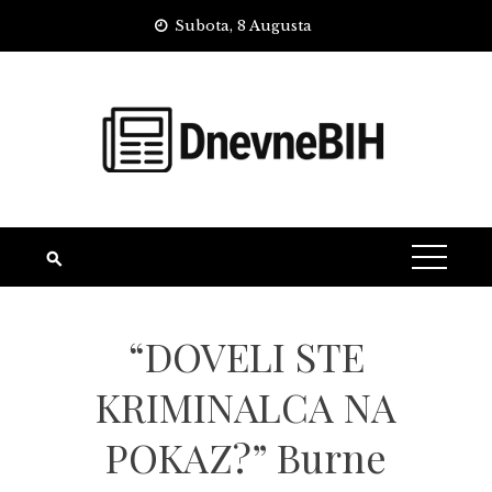
Skip
Subota, 8 Augusta
to
content
“DOVELI STE
KRIMINALCA NA
POKAZ?” Burne