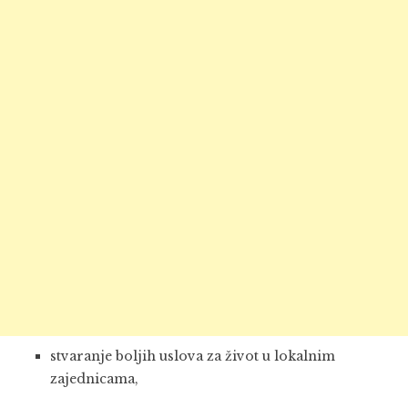
stvaranje boljih uslova za život u lokalnim
zajednicama,