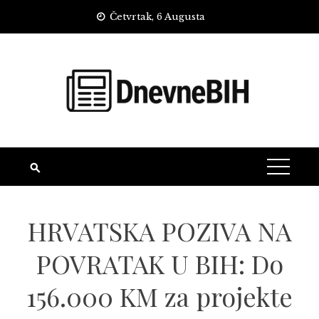
Skip
Četvrtak, 6 Augusta
to
content
HRVATSKA POZIVA NA
POVRATAK U BIH: Do
156.000 KM za projekte