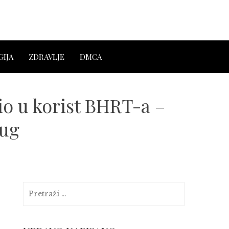
IJA
ZDRAVLJE
DMCA
o u korist BHRT-a –
dug
Pretraga: