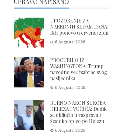
UPRAVO NAPISANO
UPOZORENJE ZA
NAREDNIH SEDAM DANA:
BiH ponovo u crvenoj zoni
6 Augusta, 2026
PROCURILO IZ
WASHINGTONA: Trump
navodno već izabrao svog
nasljednika
6 Augusta, 2026
BURNO NAKON SUKOBA
HELEZA I VUČIĆA: Dodik
se uključio u raspravu i
žestoko opleo po Helezu
6 Augusta, 2026