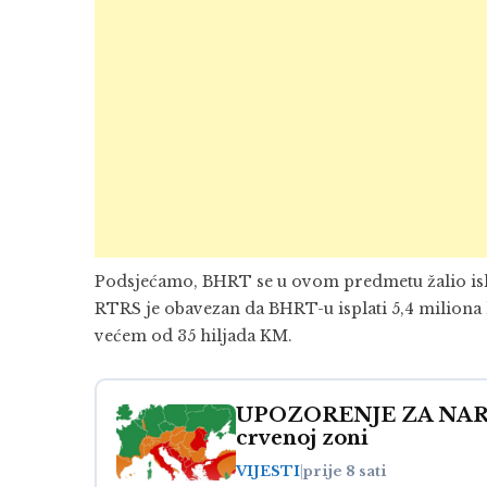
Podsjećamo, BHRT se u ovom predmetu žalio is
RTRS je obavezan da BHRT-u isplati 5,4 miliona 
većem od 35 hiljada KM.
UPOZORENJE ZA NARE
crvenoj zoni
VIJESTI
|
prije 8 sati