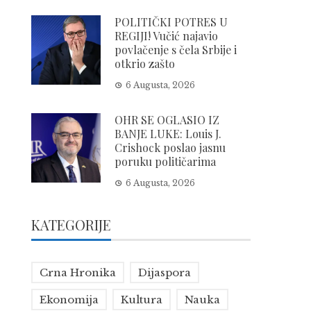
POLITIČKI POTRES U
REGIJI! Vučić najavio
povlačenje s čela Srbije i
otkrio zašto
6 Augusta, 2026
OHR SE OGLASIO IZ
BANJE LUKE: Louis J.
Crishock poslao jasnu
poruku političarima
6 Augusta, 2026
KATEGORIJE
Crna Hronika
Dijaspora
Ekonomija
Kultura
Nauka