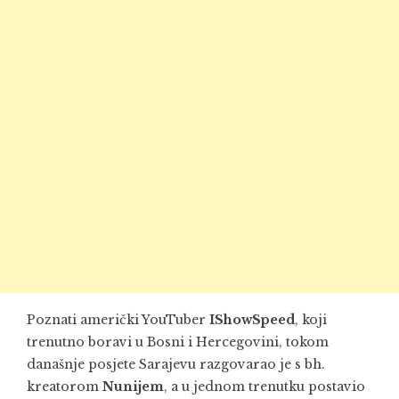
Poznati američki YouTuber
IShowSpeed
, koji
trenutno boravi u Bosni i Hercegovini, tokom
današnje posjete Sarajevu razgovarao je s bh.
kreatorom
Nunijem
, a u jednom trenutku postavio