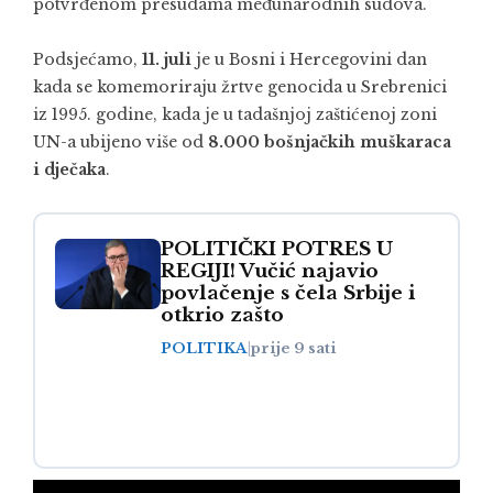
potvrđenom presudama međunarodnih sudova.
Podsjećamo,
11. juli
je u Bosni i Hercegovini dan
kada se komemoriraju žrtve genocida u Srebrenici
iz 1995. godine, kada je u tadašnjoj zaštićenoj zoni
UN-a ubijeno više od
8.000 bošnjačkih muškaraca
i dječaka
.
POLITIČKI POTRES U
REGIJI! Vučić najavio
povlačenje s čela Srbije i
otkrio zašto
POLITIKA
|
prije 9 sati