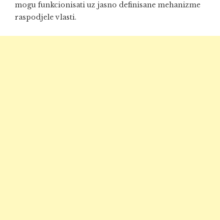
mogu funkcionisati uz jasno definisane mehanizme
raspodjele vlasti.