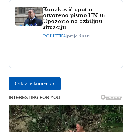
Konaković uputio
otvoreno pismo UN-u:
Upozorio na ozbiljnu
situaciju
POLITIKA
|
prije 5 sati
Ostavite komentar