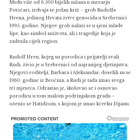
Među više od 6.500 bijelih nišana u mezarju
Potočari, izdvaja se jedan križ – grob Rudolfa
Hrena, jedinog Hrvata žrtve genocida u Srebrenici
1995. godine. Njegov grob nalazi se u sjeni mlade
lipe, kao simbol suživota, ali i tragedije koja je
zadesila cijeli region.
Rudolf Hren, kojeg su porodica i prijatelji zvali
Rudi, živio je u Srebrenici od najranijeg djetinjstva.
Njegovi roditelji, Barbara i Aleksandar, doselili su se
1960. godine iz Beočina, a Rudi je tada imao svega
tri mjeseca. Odrastao je, školovao se i osnovao
porodicu u tom malom podrinjskom gradu –
oženio se Hatidžom, s kojom je imao kćerku Dijanu.