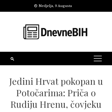
Skip
Nedjelja, 9 Augusta
to
content
Jedini Hrvat pokopan u
Potočarima: Priča o
Rudiju Hrenu, čovjeku