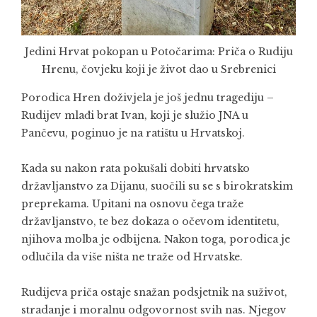
Jedini Hrvat pokopan u Potočarima: Priča o Rudiju
Hrenu, čovjeku koji je život dao u Srebrenici
Porodica Hren doživjela je još jednu tragediju –
Rudijev mlađi brat Ivan, koji je služio JNA u
Pančevu, poginuo je na ratištu u Hrvatskoj.
Kada su nakon rata pokušali dobiti hrvatsko
državljanstvo za Dijanu, suočili su se s birokratskim
preprekama. Upitani na osnovu čega traže
državljanstvo, te bez dokaza o očevom identitetu,
njihova molba je odbijena. Nakon toga, porodica je
odlučila da više ništa ne traže od Hrvatske.
Rudijeva priča ostaje snažan podsjetnik na suživot,
stradanje i moralnu odgovornost svih nas. Njegov