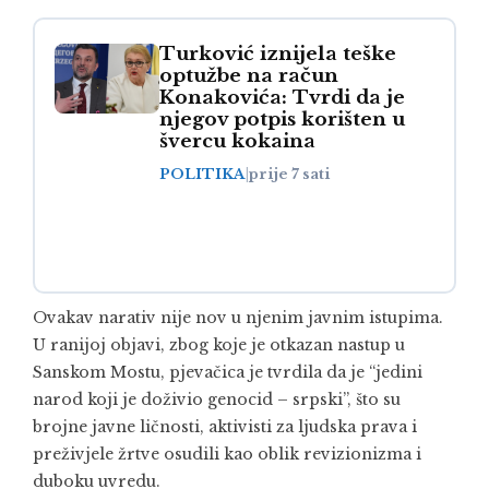
Turković iznijela teške
optužbe na račun
Konakovića: Tvrdi da je
njegov potpis korišten u
švercu kokaina
POLITIKA
|
prije 7 sati
Ovakav narativ nije nov u njenim javnim istupima.
U ranijoj objavi, zbog koje je otkazan nastup u
Sanskom Mostu, pjevačica je tvrdila da je “jedini
narod koji je doživio genocid – srpski”, što su
brojne javne ličnosti, aktivisti za ljudska prava i
preživjele žrtve osudili kao oblik revizionizma i
duboku uvredu.