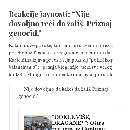
Reakcije javnosti: “Nije
dovoljno reći da žališ. Priznaj
genocid.”
Nakon nove poruke, korisnici društvenih mreža,
posebno iz Bosne i Hercegovine, ocijenili su da
Karleušina izjava predstavlja pokušaj “političkog
balansiranja” i “pranja biografije” uoči sve većeg
bojkota. Mnogi su u komentarima jasno poručili:
– “Nije dovoljno da kažeš da žališ. Priznaj
genocid.”
“DOKLE VIŠE,
DRAGANE?!”: Oštra
reakcija iz Čapljine –