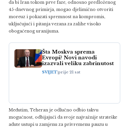
da bi Iran tokom prve faze, odnosno predloženog
45-dnevnog primirja, mogao djelimično otvoriti
moreuz i pokazati spremnost na kompromis,
uključujući i pitanja vezana za zalihe visoko
obogaćenog uranijuma.
Šta Moskva sprema
Evropi? Novi navodi
izazvali veliku zabrinutost
SVIJET
|
prije 21 sat
Međutim, Teheran je odlučno odbio takvu
mogućnost, odbijajući da svoje najvažnije strateške
adute ustupi u zamjenu za privremenu pauzu u