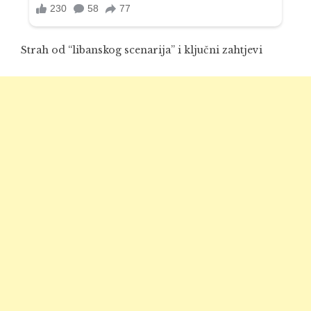
Strah od “libanskog scenarija” i ključni zahtjevi