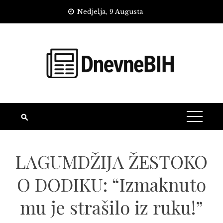
Skip
Nedjelja, 9 Augusta
to
content
LAGUMDŽIJA ŽESTOKO
O DODIKU: “Izmaknuto
mu je strašilo iz ruku!”