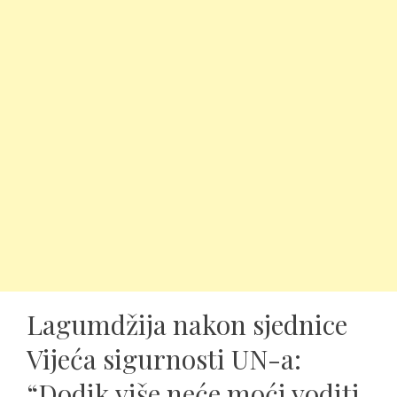
Lagumdžija nakon sjednice
Vijeća sigurnosti UN-a:
“Dodik više neće moći voditi