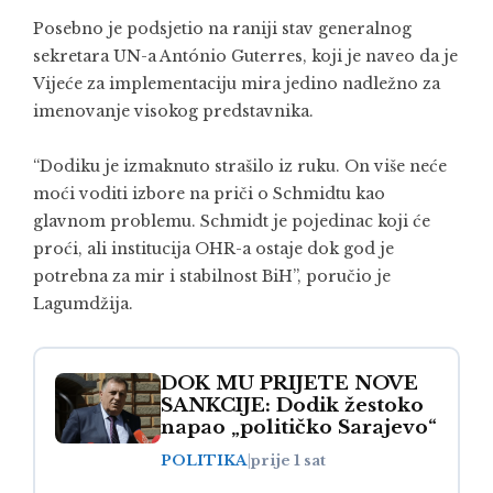
Posebno je podsjetio na raniji stav generalnog
sekretara UN-a
António Guterres
, koji je naveo da je
Vijeće za implementaciju mira jedino nadležno za
imenovanje visokog predstavnika.
“Dodiku je izmaknuto strašilo iz ruku. On više neće
moći voditi izbore na priči o Schmidtu kao
glavnom problemu. Schmidt je pojedinac koji će
proći, ali institucija OHR-a ostaje dok god je
potrebna za mir i stabilnost BiH”, poručio je
Lagumdžija.
DOK MU PRIJETE NOVE
SANKCIJE: Dodik žestoko
napao „političko Sarajevo“
POLITIKA
|
prije 1 sat