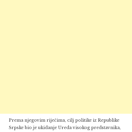
Prema njegovim riječima, cilj politike iz Republike
Srpske bio je ukidanje Ureda visokog predstavnika,