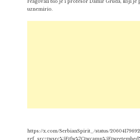
reagovali bio je i profesor Damir Gruda, koji je 
uznemirio.
https://x.com/SerbianSpirit_/status/2060417969
ref_src=twsrc%5Etfw%7Ctwcamp%5Etweetembed%