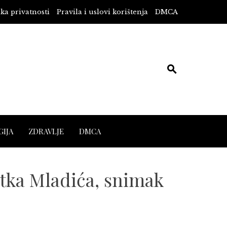
ika privatnosti
Pravila i uslovi korištenja
DMCA
IJA
ZDRAVLJE
DMCA
tka Mladića, snimak