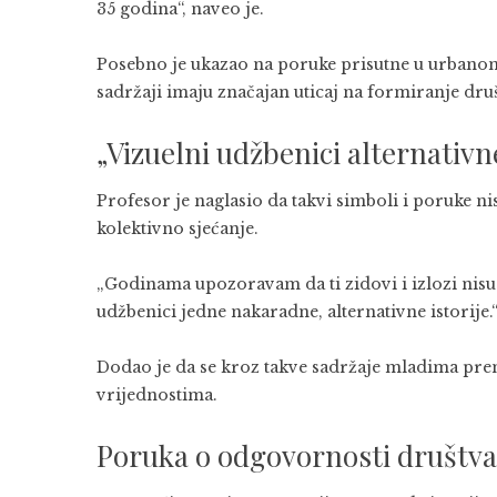
35 godina“, naveo je.
Posebno je ukazao na poruke prisutne u urbanom 
sadržaji imaju značajan uticaj na formiranje dru
„Vizuelni udžbenici alternativne
Profesor je naglasio da takvi simboli i poruke nis
kolektivno sjećanje.
„Godinama upozoravam da ti zidovi i izlozi nisu ob
udžbenici jedne nakaradne, alternativne istorije.
Dodao je da se kroz takve sadržaje mladima pre
vrijednostima.
Poruka o odgovornosti društva