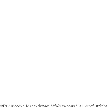
170378cc32c1134ca2de243955f%7Ctwcon%5Es1_&ref_url=ht