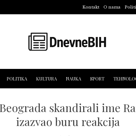
Kontakt
O nama
Polit
POLITIKA
KULTURA
NAUKA
SPORT
TEHNOLOG
 Beograda skandirali ime Ra
izazvao buru reakcija