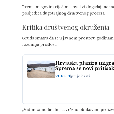
Prema njegovim riječima, ovakvi događaji ne mog
posljedica dugotrajnog društvenog procesa.
Kritika društvenog okruženja
Gruda smatra da se u javnom prostoru godinama k
razumiju prošlost.
Hrvatska planira migra
Sprema se novi pritisak
VIJESTI
|
prije 7 sati
„Vidim samo finalni, savršeno oblikovani proizvo