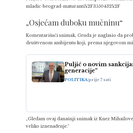
mladic-beograd-maturanti%2F3550432%2F
„Osjećam duboku mučninu“
Komentarišući snimak, Gruda je naglasio da prob
društvenom ambijentu koji, prema njegovom mišl
Puljić o novim sankcij
generacije“
POLITIKA
|
prije 7 sati
„Gledam ovaj današnji snimak iz Knez Mihailove 
veliko iznenađenje.“