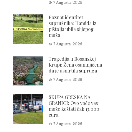
7 Augusta, 2026
Poznat identitet
supružnika: Hamida iz
pištolja ubila slijepog
muža
7 Augusta, 2026
Tragedija u Bosanskoj
Krupi: Žena osumnjičena
da je usmrtila supruga
7 Augusta, 2026
SKUPA GREŠKA NA
GRANICI: Ovo voće vas
može koštati čak 13.000
eura
7 Augusta, 2026