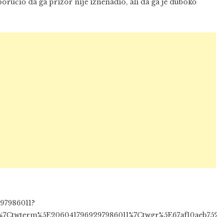
poručio da ga prizor nije iznenadio, ali da ga je duboko
297986011?
7Ctwterm%5E2060417969297986011%7Ctwgr%5E67af10aeb7522