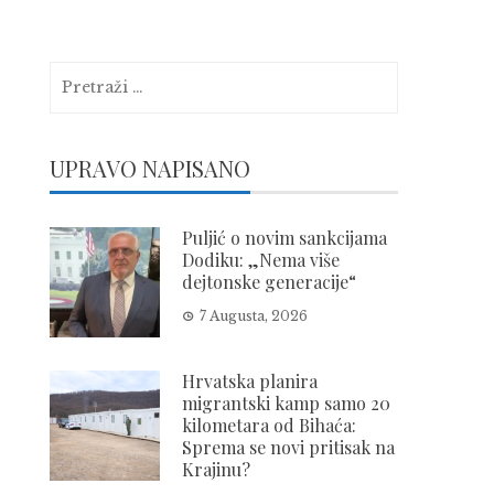
Pretraga:
UPRAVO NAPISANO
Puljić o novim sankcijama
Dodiku: „Nema više
dejtonske generacije“
7 Augusta, 2026
Hrvatska planira
migrantski kamp samo 20
kilometara od Bihaća:
Sprema se novi pritisak na
Krajinu?