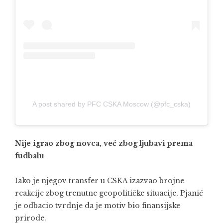
A post shared by PFC CSKA Moscow (@pfc_cska)
Nije igrao zbog novca, već zbog ljubavi prema
fudbalu
Iako je njegov transfer u CSKA izazvao brojne
reakcije zbog trenutne geopolitičke situacije, Pjanić
je odbacio tvrdnje da je motiv bio finansijske
prirode.