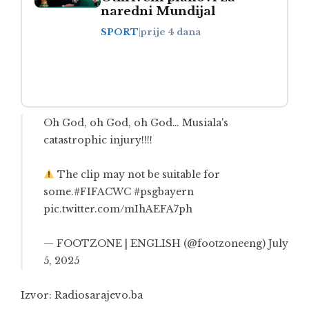
naredni Mundijal
SPORT
|
prije 4 dana
Oh God, oh God, oh God… Musiala's
catastrophic injury!!!!
The clip may not be suitable for
some.
#FIFACWC
#psgbayern
pic.twitter.com/mIhAEFA7ph
— FOOTZONE | ENGLISH (@footzoneeng)
July
5, 2025
Izvor:
Radiosarajevo.ba