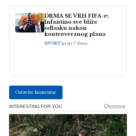
DRMA SE VRH FIFA-e:
Infantino sve bliže
odlasku nakon
kontroverznog plana
SPORT
|
prije 7 dana
Ostavite komentar