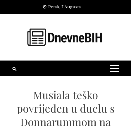
Skip
Petak, 7 Augusta
to
content
Musiala teško
povrijeđen u duelu s
Donnarummom na