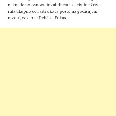
naknade po osnovu invaliditeta i za civilne žrtve
rata ukupno će rasti oko 17 posto na godišnjem
nivou“, rekao je Delić za Fokus.