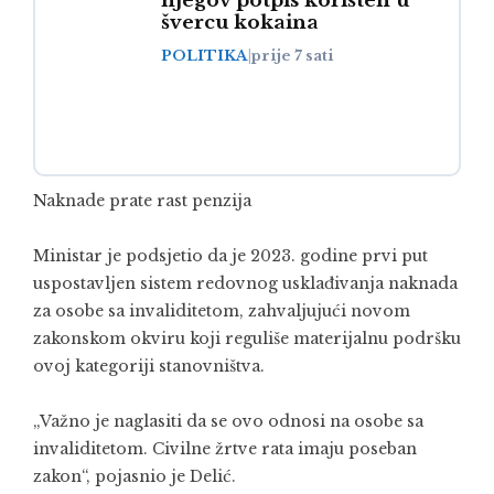
njegov potpis korišten u
švercu kokaina
POLITIKA
|
prije 7 sati
Naknade prate rast penzija
Ministar je podsjetio da je 2023. godine prvi put
uspostavljen sistem redovnog usklađivanja naknada
za osobe sa invaliditetom, zahvaljujući novom
zakonskom okviru koji reguliše materijalnu podršku
ovoj kategoriji stanovništva.
„Važno je naglasiti da se ovo odnosi na osobe sa
invaliditetom. Civilne žrtve rata imaju poseban
zakon“, pojasnio je Delić.