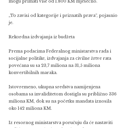
mogu primati više od 1.800 KM mjesečno.
„To zavisi od kategorije i priznatih prava“, pojasnio
je.
Rekordna izdvajanja iz budžeta
Prema podacima Federalnog ministarstva rada i
socijalne politike, izdvajanja za civilne žrtve rata
povećana su sa 23,7 miliona na 31,5 miliona
konvertibilnih maraka.
Istovremeno, ukupna sredstva namijenjena
osobama sa invaliditetom dostigla su približno 336
miliona KM, dok su na početku mandata iznosila
oko 142 miliona KM.
Iz resornog ministarstva poručuju da će nastaviti