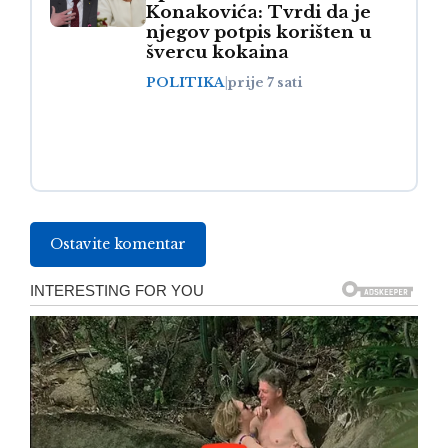
Konakovića: Tvrdi da je
njegov potpis korišten u
švercu kokaina
POLITIKA
|
prije 7 sati
Ostavite komentar