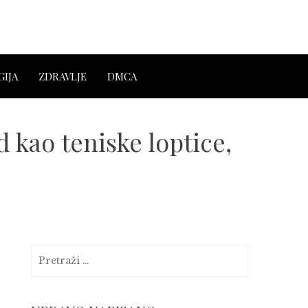
IJA
ZDRAVLJE
DMCA
 kao teniske loptice,
Pretraga: