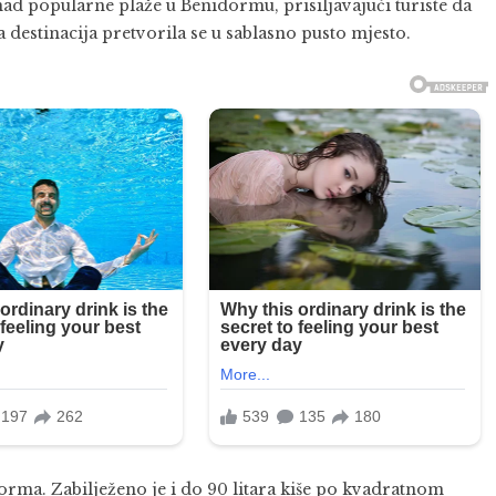
nad popularne plaže u Benidormu, prisiljavajući turiste da
 destinacija pretvorila se u sablasno pusto mjesto.
rma. Zabilježeno je i do 90 litara kiše po kvadratnom