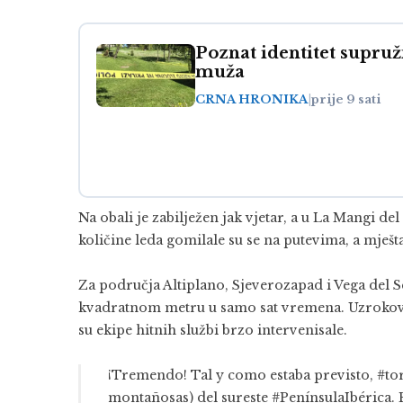
Poznat identitet supruž
muža
CRNA HRONIKA
|
prije 9 sati
Na obali je zabilježen jak vjetar, a u La Mangi de
količine leda gomilale su se na putevima, a mještani
Za područja Altiplano, Sjeverozapad i Vega del Se
kvadratnom metru u samo sat vremena. Uzrokova
su ekipe hitnih službi brzo intervenisale.
¡Tremendo! Tal y como estaba previsto,
#to
montañosas) del sureste
#PenínsulaIbérica
.