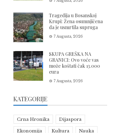
7 Augusta, 2026
Tragedija u Bosanskoj
Krupi: Žena osumnjičena
da je usmrtila supruga
7 Augusta, 2026
SKUPA GREŠKA NA
GRANICI: Ovo voće vas
može koštati čak 13.000
eura
7 Augusta, 2026
KATEGORIJE
Crna Hronika
Dijaspora
Ekonomija
Kultura
Nauka