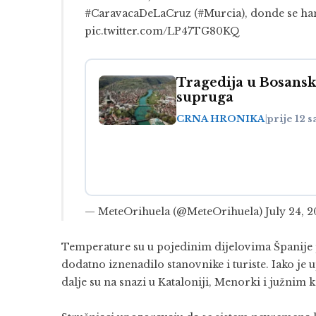
#CaravacaDeLaCruz
(
#Murcia
), donde se ha
pic.twitter.com/LP47TG80KQ
Tragedija u Bosansk
supruga
CRNA HRONIKA
|
prije 12 s
— MeteOrihuela (@MeteOrihuela)
July 24, 
Temperature su u pojedinim dijelovima Španije pa
dodatno iznenadilo stanovnike i turiste. Iako je
dalje su na snazi u Kataloniji, Menorki i južnim 