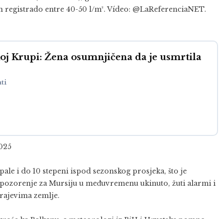
n registrado entre 40-50 l/m². Vídeo:
@LaReferenciaNET
.
oj Krupi: Žena osumnjičena da je usmrtila
ati
2025
le i do 10 stepeni ispod sezonskog prosjeka, što je
 upozorenje za Mursiju u međuvremenu ukinuto, žuti alarmi i
krajevima zemlje.