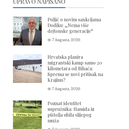
UPRAVO NAPISANO
Puljić o novim sankcijama
Dodiku: „Nema više
dejtonske generacije“
7 Augusta, 2026
Hrvatska planira
migrantski kamp samo 20
kilometara od Bihaća:
Sprema se novi pritisak na
Krajinu?
7 Augusta, 2026
Poznat identitet
supružnika: Hamida iz
pištolja ubila slijepog
muža