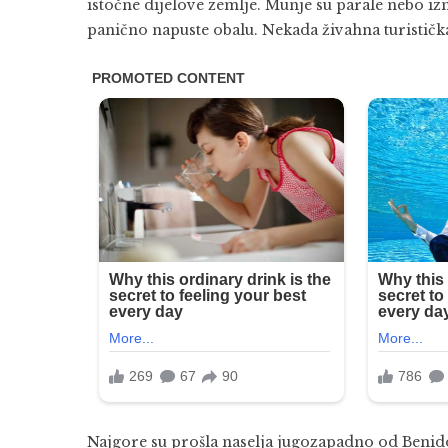
istočne dijelove zemlje. Munje su parale nebo iz
panično napuste obalu. Nekada živahna turistička
Najgore su prošla naselja jugozapadno od Benido