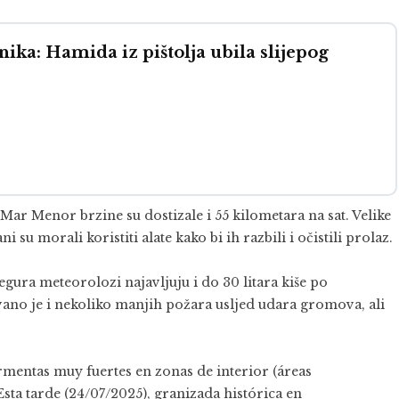
nika: Hamida iz pištolja ubila slijepog
l Mar Menor brzine su dostizale i 55 kilometara na sat. Velike
 su morali koristiti alate kako bi ih razbili i očistili prolaz.
gura meteorolozi najavljuju i do 30 litara kiše po
no je i nekoliko manjih požara usljed udara gromova, ali
rmentas
muy fuertes en zonas de interior (áreas
 Esta tarde (24/07/2025), granizada histórica en