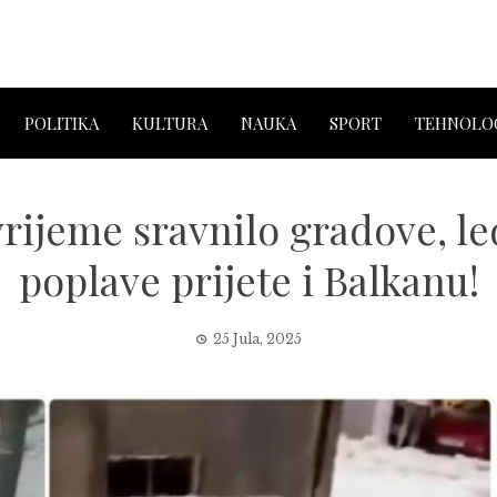
POLITIKA
KULTURA
NAUKA
SPORT
TEHNOLOG
ijeme sravnilo gradove, led
poplave prijete i Balkanu!
25 Jula, 2025