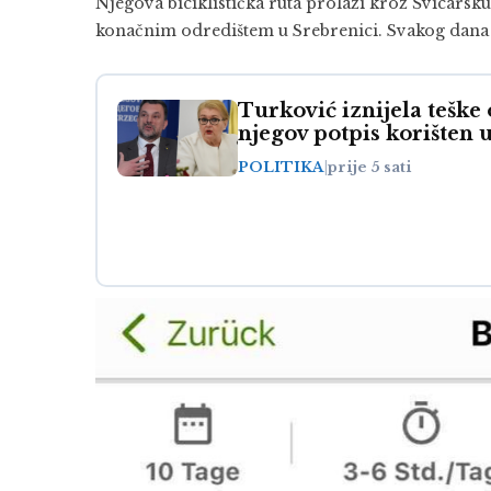
Njegova biciklistička ruta prolazi kroz Švicarsku
konačnim odredištem u Srebrenici. Svakog dana p
Turković iznijela teške
njegov potpis korišten 
POLITIKA
|
prije 5 sati