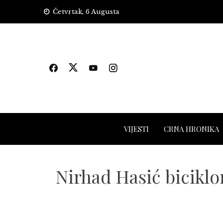
Skip
Četvrtak, 6 Augusta
to
content
VIJESTI
CRNA HRONIKA
Nirhad Hasić biciklo