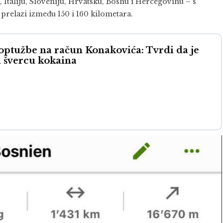
, Italiju, Sloveniju, Hrvatsku, Bosnu i Hercegovinu – s
relazi između 150 i 160 kilometara.
 optužbe na račun Konakovića: Tvrdi da je
u švercu kokaina