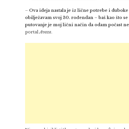
–
Ova ideja nastala je iz lične potrebe i dubok
obilježavam svoj 30. rođendan – baš kao što s
putovanje je moj lični način da odam počast n
portal
Avaza
.