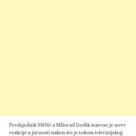
Predsjednik SNSD-a Milorad Dodik izazvao je nove
reakcije u javnosti nakon što je tokom televizijskog