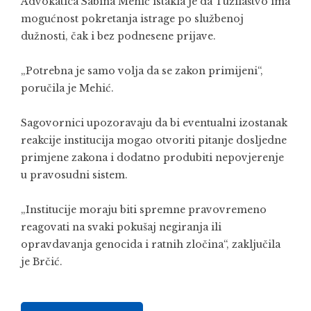
Advokatica Sabina Mehić istakla je da Tužilaštvo ima
mogućnost pokretanja istrage po službenoj
dužnosti, čak i bez podnesene prijave.
„Potrebna je samo volja da se zakon primijeni“,
poručila je Mehić.
Sagovornici upozoravaju da bi eventualni izostanak
reakcije institucija mogao otvoriti pitanje dosljedne
primjene zakona i dodatno produbiti nepovjerenje
u pravosudni sistem.
„Institucije moraju biti spremne pravovremeno
reagovati na svaki pokušaj negiranja ili
opravdavanja genocida i ratnih zločina“, zaključila
je Brčić.