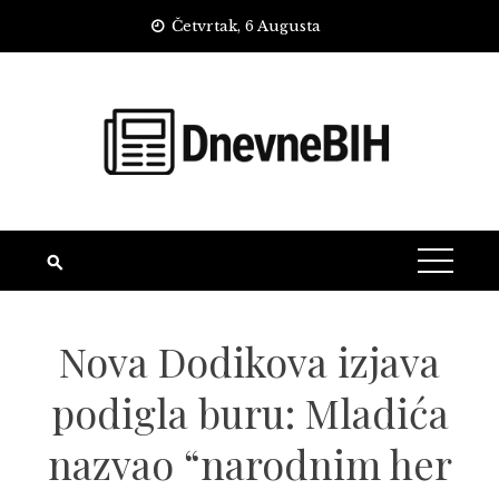
Skip
Četvrtak, 6 Augusta
to
content
Nova Dodikova izjava
podigla buru: Mladića
nazvao “narodnim her