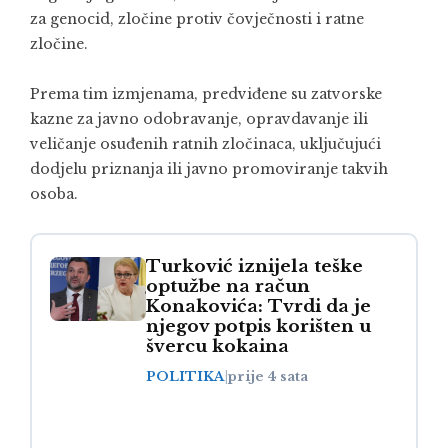
za genocid, zločine protiv čovječnosti i ratne
zločine.
Prema tim izmjenama, predviđene su zatvorske
kazne za javno odobravanje, opravdavanje ili
veličanje osuđenih ratnih zločinaca, uključujući
dodjelu priznanja ili javno promoviranje takvih
osoba.
Turković iznijela teške
optužbe na račun
Konakovića: Tvrdi da je
njegov potpis korišten u
švercu kokaina
POLITIKA
|
prije 4 sata