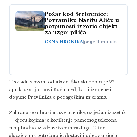
Požar kod Srebrenice:
Povratniku Nazifu Aliću u
potpunosti izgorio objekt
za uzgoj pilića
CRNA HRONIKA
|
prije 11 minuta
U skladu s ovom odlukom, Školski odbor je 27.
aprila usvojio novi Kućni red, kao i izmjene i
dopune Pravilnika o pedagoškim mjerama.
Zabrana se odnosi na sve učenike, uz jedan izuzetak
— djecu kojima je korištenje pametnog telefona
neophodno iz zdravstvenih razloga. U tim
slučajevima potrebno je dostaviti odgovarajuću