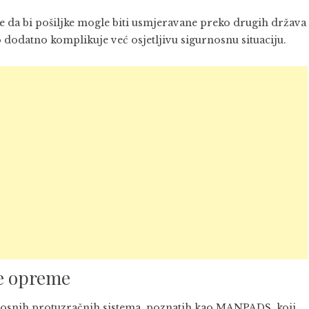
ke da bi pošiljke mogle biti usmjeravane preko drugih država
o dodatno komplikuje već osjetljivu sigurnosnu situaciju.
ne opreme
enosnih protuzračnih sistema, poznatih kao MANPADS, koji