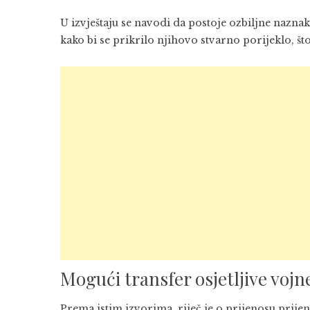
U izvještaju se navodi da postoje ozbiljne nazna
kako bi se prikrilo njihovo stvarno porijeklo, št
Mogući transfer osjetljive voj
Prema istim izvorima, riječ je o prijenosu prij