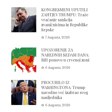
KONGRESMENI UPUTILI
ZAHTJEV TRUMPU: Traže
vraćanje sankcija
zvaničnicima iz Republike
Srpske
7 Augusta, 2026
UPOZORENJE ZA
NAREDNIH SEDAM DANA:
BiH ponovo u crvenoj zoni
6 Augusta, 2026
PROCURILO IZ
WASHINGTONA: Trump
navodno već izabrao svog
nasljednika
6 Augusta, 2026