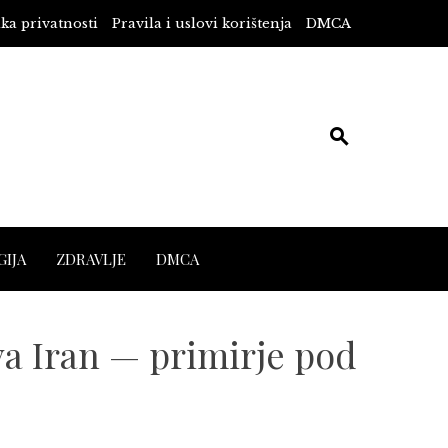
ika privatnosti
Pravila i uslovi korištenja
DMCA
IJA
ZDRAVLJE
DMCA
a Iran — primirje pod