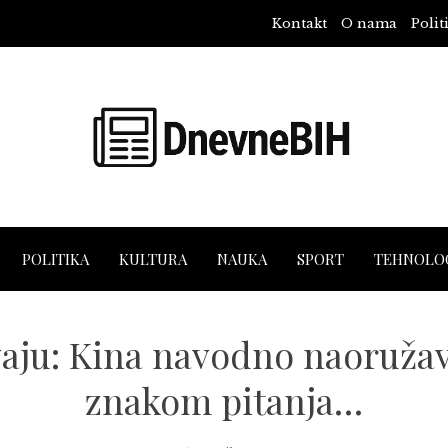
Kontakt
O nama
Polit
POLITIKA
KULTURA
NAUKA
SPORT
TEHNOLOG
vaju: Kina navodno naoružav
znakom pitanja…