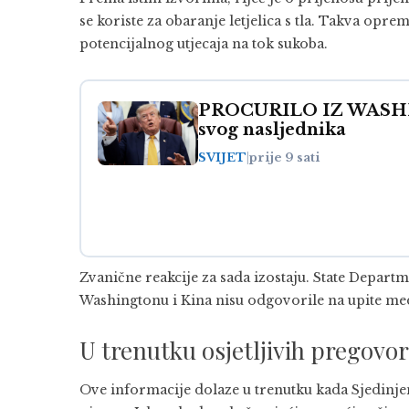
se koriste za obaranje letjelica s tla. Takva opr
potencijalnog utjecaja na tok sukoba.
PROCURILO IZ WASHIN
svog nasljednika
SVIJET
|
prije 9 sati
Zvanične reakcije za sada izostaju.
State Departm
Washingtonu i
Kina
nisu odgovorile na upite m
U trenutku osjetljivih pregovo
Ove informacije dolaze u trenutku kada
Sjedinj