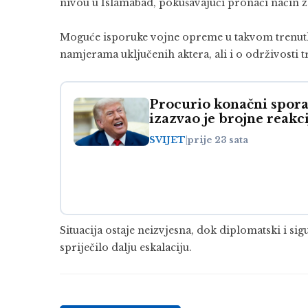
nivou u
Islamabad
, pokušavajući pronaći način 
Moguće isporuke vojne opreme u takvom trenutku
namjerama uključenih aktera, ali i o održivosti 
Procurio konačni spora
izazvao je brojne reakci
SVIJET
|
prije 23 sata
Situacija ostaje neizvjesna, dok diplomatski i si
spriječilo dalju eskalaciju.