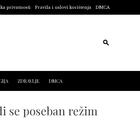
ika privatnosti
Pravila i uslovi korištenja
DMCA
IJA
ZDRAVLJE
DMCA
 se poseban režim