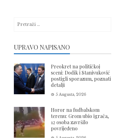
Pretraga:
UPRAVO NAPISANO
Preokret na političkoj
sceni: Dodik i Stanivuković
postigli sporazum, poznati
detalji
5 Augusta, 2026
Horor na fudbalskom
terenu: Grom ubio igrača,
12 osoba završilo
povrijeđeno
5 Augusta, 2026