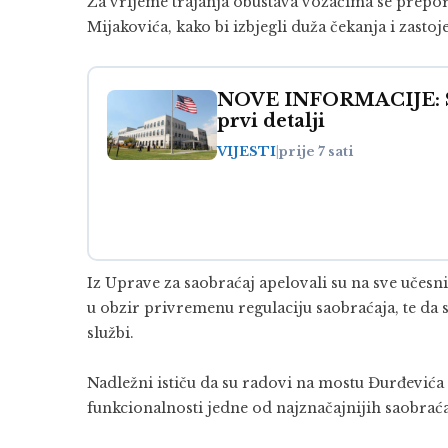
Za vrijeme trajanja obustava vozačima se prepor
Mijakovića, kako bi izbjegli duža čekanja i zastoje
NOVE INFORMACIJE: SAD
prvi detalji
VIJESTI
|
prije 7 sati
Iz Uprave za saobraćaj apelovali su na sve učesn
u obzir privremenu regulaciju saobraćaja, te da s
službi.
Nadležni ističu da su radovi na mostu Đurđević
funkcionalnosti jedne od najznačajnijih saobrać