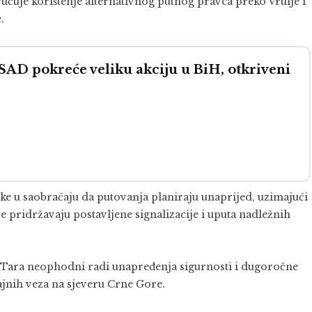
učuje korištenje alternativnog putnog pravca preko Vrulje i
.
 pokreće veliku akciju u BiH, otkriveni
ike u saobraćaju da putovanja planiraju unaprijed, uzimajući
e pridržavaju postavljene signalizacije i uputa nadležnih
a Tara neophodni radi unapređenja sigurnosti i dugoročne
ajnih veza na sjeveru Crne Gore.