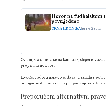
Horor na fudbalskom te
povrijeđeno
CRNA HRONIKA
|
prije 2 sata
Ova mjera odnosi se na kamione, šlepere, vozila s
propisanu nosivost.
Izvođač radova najavio je da će, u skladu s pot
omogućavati povremeno propuštanje vozila u term
Preporučeni alternativni pravc