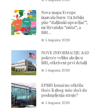
Nova mapa Evrope
izazvala buru: Uz Srbiju
piše “daljinski upravljač”,
uz Hrvatsku “ništa”, a
BiH…
5 Augusta, 2026
NOVE INFORMACIJE: SAD
pokreće veliku akciju u
BiH, otkriveni prvi detalji
5 Augusta, 2026
EPBiH konačno otkrila:
Hoće li zbog suše doći do
poskupljenja struje?
5 Augusta, 2026