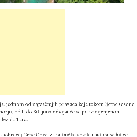
ja, jednom od najvažnijih pravaca koje tokom ljetne sezone
rju, od 1. do 30. juna odvijat će se po izmijenjenom
đevića Tara.
aobraćaj Crne Gore, za putnička vozila i autobuse bit će