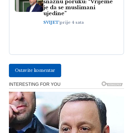
snažnu poruku: “Vrijeme
je da se muslimani
ujedine”
SVIJET
|
prije 4 sata
Ostavite komentar