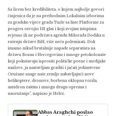
Sa licem bez kredibiliteta, o kojem najbolje govori
činjenica da je na prethodnim Lokalnim izborima
za gradsko vijeće grada Tuzle sa liste Platforme za
progres osvojio 131 glas i koji svojim istupima
svjesno ili ne podržava agendu Milorada Dodika u
rušenju države BiH, više neću polemisati. Dok
imamo nikad brutalnije napade separatista na
državu Bosnu i Hercegovinu i mnoge petokolonaše
koji pokušavaju isprositi političke poene i medijske
naslove, ja nastavljam graditi i jačati jedinstvene
Oružane snage naše zemlje nabavljajući nove
helikoptere, dronove, borbena oklopna vozila,
antidron zaštitu i mnogu drugu opremu i
naoružanje”, napisao je Helez.
Abbas Araghchi poslao