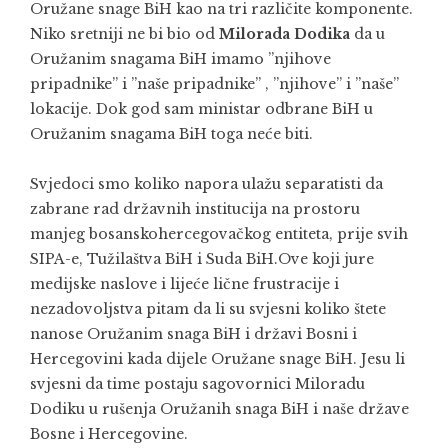
Oružane snage BiH kao na tri različite komponente.
Niko sretniji ne bi bio od
Milorada Dodika
da u
Oružanim snagama BiH imamo ”njihove
pripadnike” i ”naše pripadnike” , ”njihove” i ”naše”
lokacije. Dok god sam ministar odbrane BiH u
Oružanim snagama BiH toga neće biti.
Svjedoci smo koliko napora ulažu separatisti da
zabrane rad državnih institucija na prostoru
manjeg bosanskohercegovačkog entiteta, prije svih
SIPA-e, Tužilaštva BiH i Suda BiH.Ove koji jure
medijske naslove i lijeće lične frustracije i
nezadovoljstva pitam da li su svjesni koliko štete
nanose Oružanim snaga BiH i državi Bosni i
Hercegovini kada dijele Oružane snage BiH. Jesu li
svjesni da time postaju sagovornici Miloradu
Dodiku u rušenja Oružanih snaga BiH i naše države
Bosne i Hercegovine.