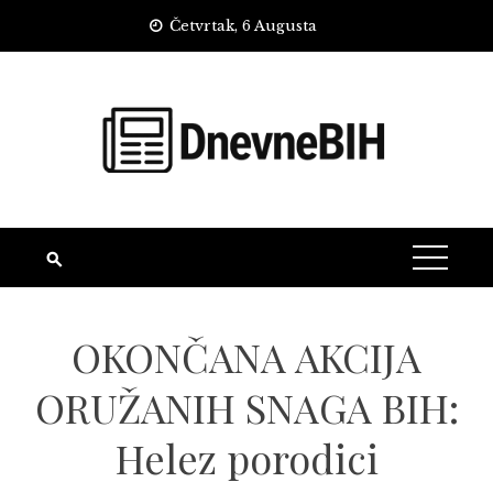
Skip
Četvrtak, 6 Augusta
to
content
OKONČANA AKCIJA
ORUŽANIH SNAGA BIH:
Helez porodici