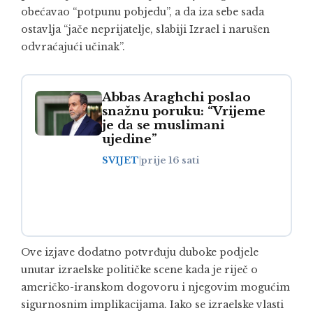
obećavao “potpunu pobjedu”, a da iza sebe sada
ostavlja “jače neprijatelje, slabiji Izrael i narušen
odvraćajući učinak”.
Abbas Araghchi poslao
snažnu poruku: “Vrijeme
je da se muslimani
ujedine”
SVIJET
|
prije 16 sati
Ove izjave dodatno potvrđuju duboke podjele
unutar izraelske političke scene kada je riječ o
američko-iranskom dogovoru i njegovim mogućim
sigurnosnim implikacijama. Iako se izraelske vlasti