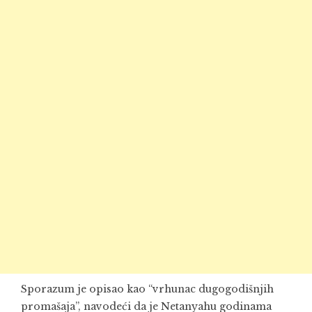
Sporazum je opisao kao “vrhunac dugogodišnjih
promašaja”, navodeći da je Netanyahu godinama