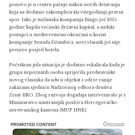
ponovo je u centru pažnje nakon novih dešavanja
koja su dodatno zakomplicirala višegodišnji pravni
spor. Iako je tuzlanska kompanija Bingo još 2015.
godine kupila većinski državni kapital, a sudski
postupci u međuvremenu okončani u korist
kompanije Senada Džambića, novi vlasnik još nije
preuzeo posjed hotela.
Početkom jula situacija je dodatno eskalirala kada je
grupa nepoznatih osoba spriječila predstavnike
novog vlasnika da uđu u objekat i održe ranije
zakazanu sjednicu Nadzornog odbora društva
Zenit-BRO. Zbog razvoja događaja interveniralo je i
Ministarstvo unutrašnjih poslova Hercegovačko-
neretvanskog kantona (MUP HNK).