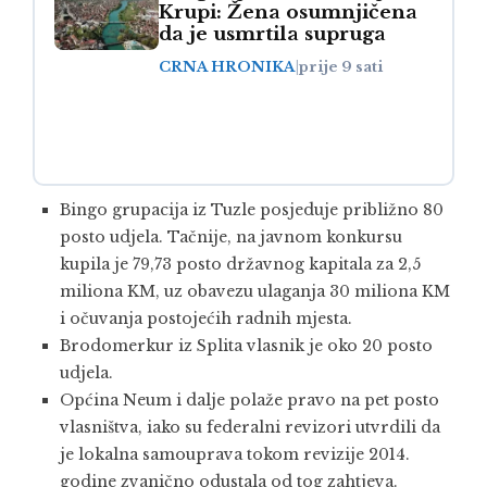
Krupi: Žena osumnjičena
da je usmrtila supruga
CRNA HRONIKA
|
prije 9 sati
Bingo grupacija iz Tuzle posjeduje približno 80
posto udjela. Tačnije, na javnom konkursu
kupila je 79,73 posto državnog kapitala za 2,5
miliona KM, uz obavezu ulaganja 30 miliona KM
i očuvanja postojećih radnih mjesta.
Brodomerkur iz Splita vlasnik je oko 20 posto
udjela.
Općina Neum i dalje polaže pravo na pet posto
vlasništva, iako su federalni revizori utvrdili da
je lokalna samouprava tokom revizije 2014.
godine zvanično odustala od tog zahtjeva.