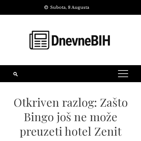
Skip
Subota, 8 Augusta
to
content
Otkriven razlog: Zašto
Bingo još ne može
preuzeti hotel Zenit