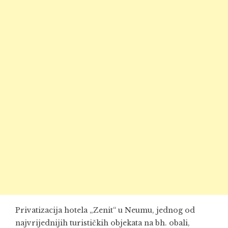
Privatizacija hotela „Zenit“ u Neumu, jednog od
najvrijednijih turističkih objekata na bh. obali,