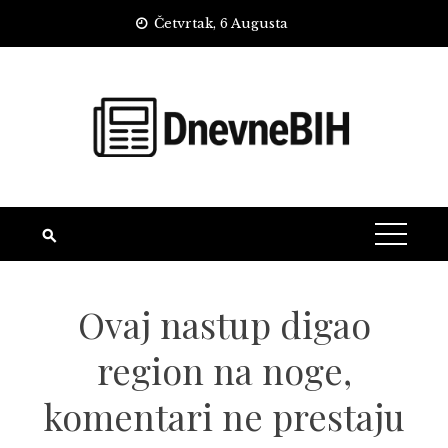
Skip
Četvrtak, 6 Augusta
to
content
Ovaj nastup digao
region na noge,
komentari ne prestaju