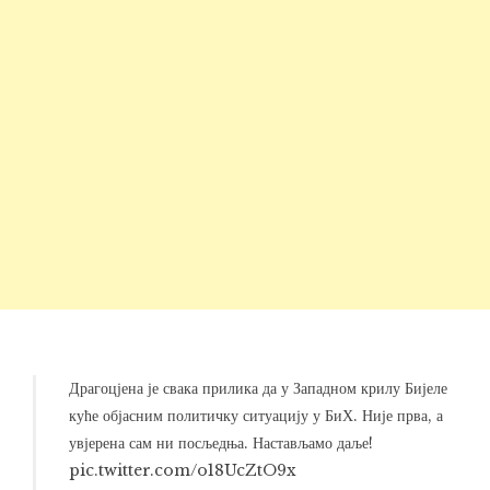
Драгоцјена је свака прилика да у Западном крилу Бијеле
куће објасним политичку ситуацију у БиХ. Није прва, а
увјерена сам ни посљедња. Настављамо даље!
pic.twitter.com/o18UcZtO9x