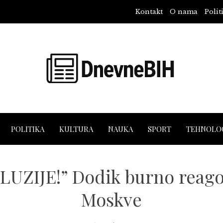
Kontakt
O nama
Polit
POLITIKA
KULTURA
NAUKA
SPORT
TEHNOLOG
LUZIJE!” Dodik burno reago
Moskve