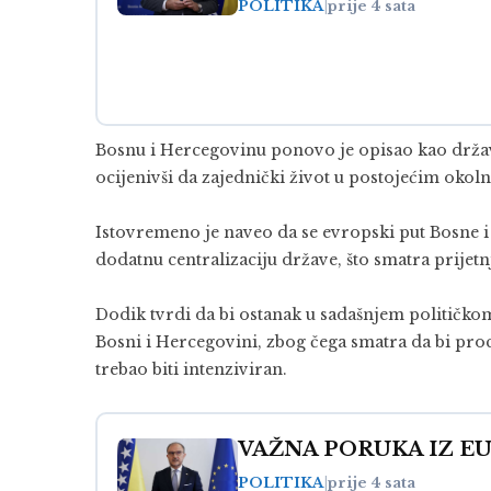
POLITIKA
|
prije 4 sata
Bosnu i Hercegovinu ponovo je opisao kao držav
ocijenivši da zajednički život u postojećim oko
Istovremeno je naveo da se evropski put Bosne i
dodatnu centralizaciju države, što smatra prije
Dodik tvrdi da bi ostanak u sadašnjem političko
Bosni i Hercegovini, zbog čega smatra da bi pro
trebao biti intenziviran.
VAŽNA PORUKA IZ EU: B
POLITIKA
|
prije 4 sata