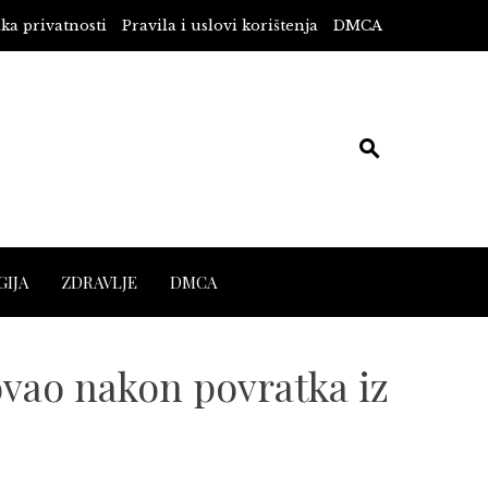
ika privatnosti
Pravila i uslovi korištenja
DMCA
IJA
ZDRAVLJE
DMCA
vao nakon povratka iz