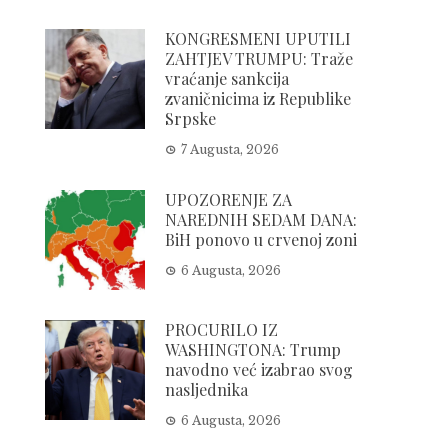
KONGRESMENI UPUTILI
ZAHTJEV TRUMPU: Traže
vraćanje sankcija
zvaničnicima iz Republike
Srpske
7 Augusta, 2026
UPOZORENJE ZA
NAREDNIH SEDAM DANA:
BiH ponovo u crvenoj zoni
6 Augusta, 2026
PROCURILO IZ
WASHINGTONA: Trump
navodno već izabrao svog
nasljednika
6 Augusta, 2026