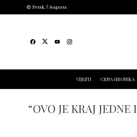
Skip
Petak, 7 Augusta
to
content
VIJESTI
CRNA HRONIKA
“OVO JE KRAJ JEDNE I