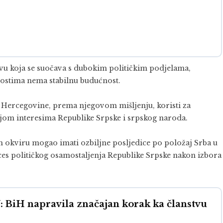
u koja se suočava s dubokim političkim podjelama,
lnostima nema stabilnu budućnost.
 Hercegovine, prema njegovom mišljenju, koristi za
tnjom interesima Republike Srpske i srpskog naroda.
m okviru mogao imati ozbiljne posljedice po položaj Srba u
ces političkog osamostaljenja Republike Srpske nakon izbora
iH napravila značajan korak ka članstvu