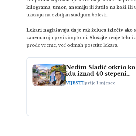
kilograma
,
umor
,
anemiju
ili
žutilo na koži ili
ukazuju na ozbiljan stadijum bolesti.
Lekari naglašavaju da je rak želuca izlečiv ako
zanemaruju prvi simptomi.
Slušajte svoje telo
i 
prođe vreme, već odmah posetite lekara.
Nedim Sladić otkrio ko
idu iznad 40 stepeni…
VIJESTI
|
prije 1 mjesec