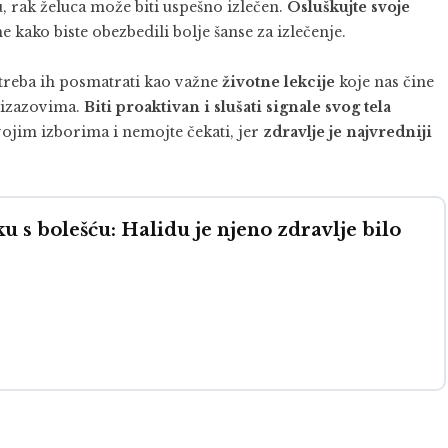
 rak želuca može biti uspešno izlečen.
Osluškujte svoje
 kako biste obezbedili bolje šanse za izlečenje.
i treba ih posmatrati kao važne
životne lekcije
koje nas čine
 izazovima.
Biti proaktivan i slušati signale svog tela
vojim izborima i nemojte čekati, jer
zdravlje je najvredniji
ku s bolešću: Halidu je njeno zdravlje bilo