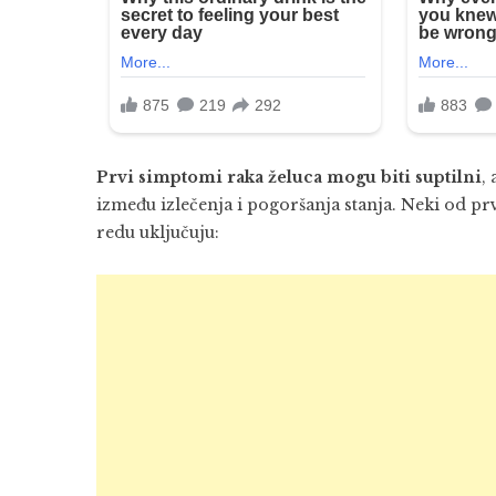
Prvi simptomi raka želuca mogu biti suptilni
,
između izlečenja i pogoršanja stanja. Neki od pr
redu uključuju: