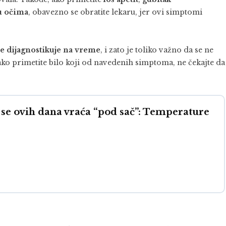
 u očima
, obavezno se obratite lekaru, jer ovi simptomi
 se dijagnostikuje na vreme
, i zato je toliko važno da se ne
ako primetite bilo koji od navedenih simptoma, ne čekajte da
 se ovih dana vraća “pod sač”: Temperature