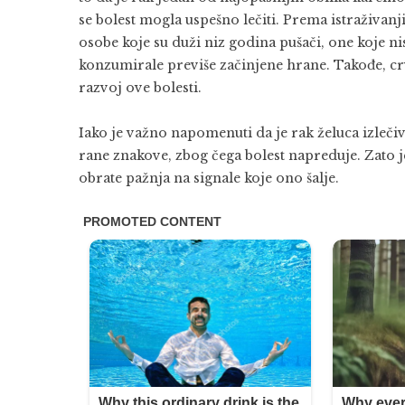
se bolest mogla uspešno lečiti. Prema istraživanj
osobe koje su duži niz godina pušači, one koje ni
konzumirale previše začinjene hrane. Takođe, c
razvoj ove bolesti.
Iako je važno napomenuti da je rak želuca izleči
rane znakove, zbog čega bolest napreduje. Zato je
obrate pažnja na signale koje ono šalje.