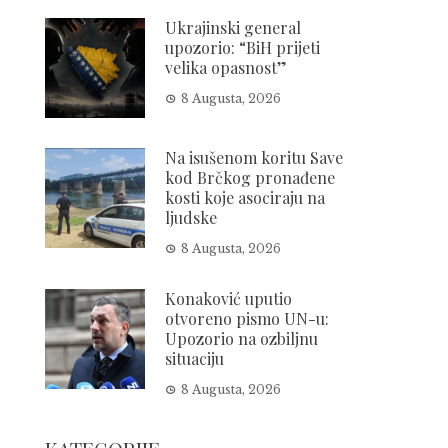
Ukrajinski general
upozorio: “BiH prijeti
velika opasnost”
8 Augusta, 2026
Na isušenom koritu Save
kod Brčkog pronađene
kosti koje asociraju na
ljudske
8 Augusta, 2026
Konaković uputio
otvoreno pismo UN-u:
Upozorio na ozbiljnu
situaciju
8 Augusta, 2026