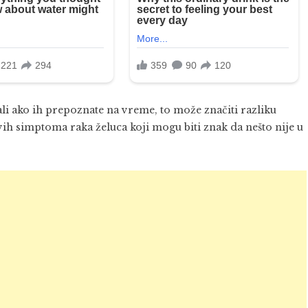
 ali ako ih prepoznate na vreme, to može značiti razliku
vih simptoma raka želuca koji mogu biti znak da nešto nije u