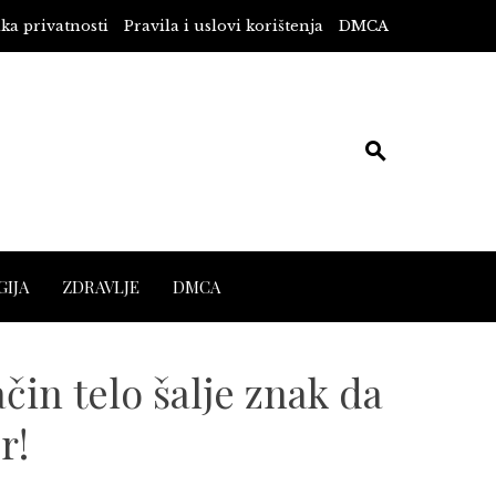
ika privatnosti
Pravila i uslovi korištenja
DMCA
IJA
ZDRAVLJE
DMCA
čin telo šalje znak da
r!