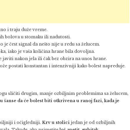
vno i traju duže vreme.
h bolova u stomaku ili nadutosti.
o je čest signal da nešto nije u redu sa želucem.
, iako je vaša količina hrane bila dovoljna.
e javiti nakon jela ili čak bez obzira na unos hrane.
ože postati konstantan i intenzivniji kako bolest napreduje.
ogu sličiti drugim, manje ozbiljnim problemima sa želucem,
u šanse da će bolest biti otkrivena u ranoj fazi, kada je
jniji i očigledniji.
Krv u stolici
jedan je od ozbiljnih
ovala. Takođe, ako primetite
loš apetit
,
gubitak