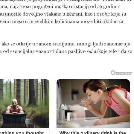
ima, najviše su pogođeni muškarci stariji od 55 godina,
su unosile dovoljno vlakana u ishrani, kao i osobe koje su
rveno meso u prevelikim količinama može biti okidač za
v ako se otkrije u ranom stadijumu, mnogi ljudi zanemaruju
 od esencijalne važnosti da se pažljivo osluškuje telo i da se