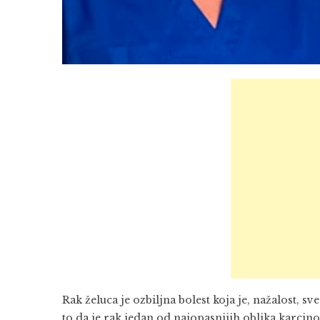
Rak želuca je ozbiljna bolest koja je, nažalost, s
to da je rak jedan od najopasnijih oblika karci