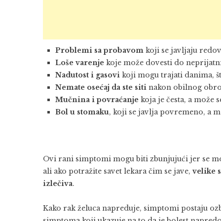
Problemi sa probavom
koji se javljaju redo
Loše varenje
koje može dovesti do neprijatni
Nadutost i gasovi
koji mogu trajati danima, št
Nemate osećaj da ste siti
nakon obilnog obroka
Mučnina i povraćanje
koja je česta, a može s
Bol u stomaku
, koji se javlja povremeno, a m
Ovi rani simptomi mogu biti zbunjujući jer se m
ali ako potražite savet lekara čim se jave,
velike s
izlečiva
.
Kako rak želuca napreduje, simptomi postaju ozbil
simptoma koji ukazuje na to da je bolest napred