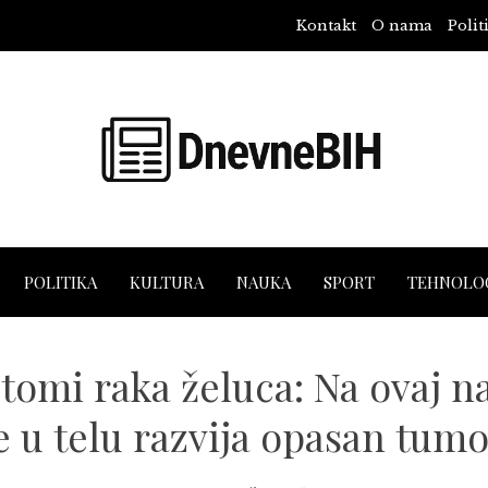
Kontakt
O nama
Polit
POLITIKA
KULTURA
NAUKA
SPORT
TEHNOLOG
tomi raka želuca: Na ovaj na
e u telu razvija opasan tumo