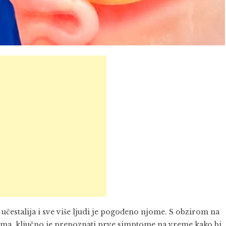
ve učestalija i sve više ljudi je pogođeno njome. S obzirom na
noma, ključno je prepoznati prve simptome na vreme kako bi