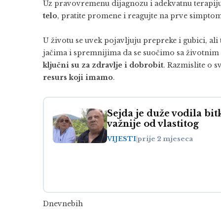
Uz pravovremenu dijagnozu i adekvatnu terapiju,
telo
, pratite promene i reagujte na prve simptome
U životu se uvek pojavljuju prepreke i gubici, al
jačima i spremnijima da se suočimo sa životnim
ključni su za zdravlje i dobrobit
. Razmislite o s
resurs koji imamo
.
Sejda je duže vodila bit
važnije od vlastitog
VIJESTI
|
prije 2 mjeseca
Dnevnebih