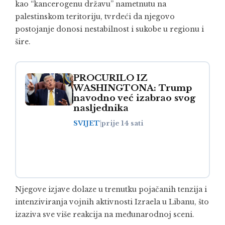
kao “kancerogenu državu” nametnutu na
palestinskom teritoriju, tvrdeći da njegovo
postojanje donosi nestabilnost i sukobe u regionu i
šire.
PROCURILO IZ
WASHINGTONA: Trump
navodno već izabrao svog
nasljednika
SVIJET
|
prije 14 sati
Njegove izjave dolaze u trenutku pojačanih tenzija i
intenziviranja vojnih aktivnosti Izraela u Libanu, što
izaziva sve više reakcija na međunarodnoj sceni.