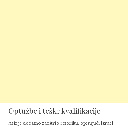
Optužbe i teške kvalifikacije
Asif je dodatno zaoštrio retoriku, opisujući Izrael