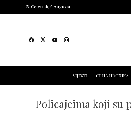
Skip
Četvrtak, 6 Augusta
to
content
VIJESTI
CRNA HRONIKA
Policajcima koji su