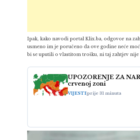
Ipak, kako navodi portal Klix.ba, odgovor na zah
usmeno im je poručeno da ove godine neće moći 
bi se uputili o vlastitom trošku, ni taj zahtjev nij
UPOZORENJE ZA NARE
crvenoj zoni
VIJESTI
|
prije 31 minuta