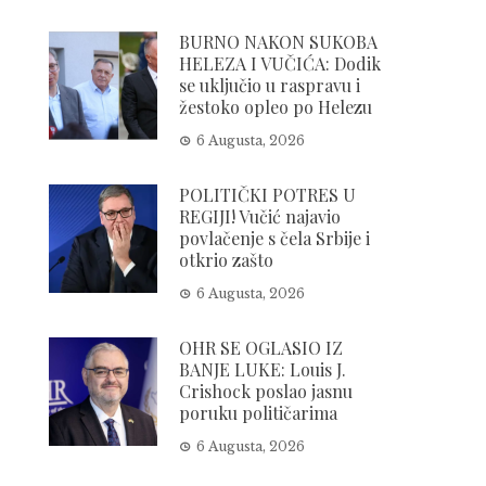
BURNO NAKON SUKOBA
HELEZA I VUČIĆA: Dodik
se uključio u raspravu i
žestoko opleo po Helezu
6 Augusta, 2026
POLITIČKI POTRES U
REGIJI! Vučić najavio
povlačenje s čela Srbije i
otkrio zašto
6 Augusta, 2026
OHR SE OGLASIO IZ
BANJE LUKE: Louis J.
Crishock poslao jasnu
poruku političarima
6 Augusta, 2026