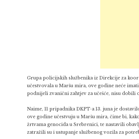
Grupa policijskih službenika iz Direkcije za koor
učestvovala u Maršu mira, ove godine neće imati p
podnijeli zvanični zahtjev za učešće, nisu dobil
Naime, 11 pripadnika DKPT-a 13. juna je dostavilo
ove godine učestvuju u Maršu mira, čime bi, kako 
žrtvama genocida u Srebrenici, te nastavili obavl
zatražili su i ustupanje službenog vozila za potre