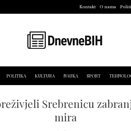
Kontakt
O nama
Polit
POLITIKA
KULTURA
NAUKA
SPORT
TEHNOLOG
 preživjeli Srebrenicu zabra
mira