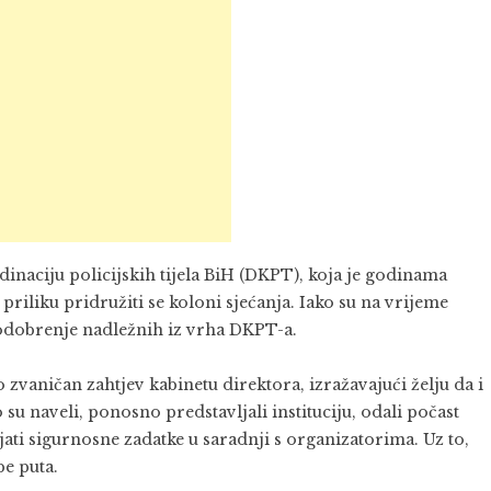
dinaciju policijskih tijela BiH (DKPT), koja je godinama
riliku pridružiti se koloni sjećanja. Iako su na vrijeme
i odobrenje nadležnih iz vrha DKPT-a.
 zvaničan zahtjev kabinetu direktora, izražavajući želju da i
su naveli, ponosno predstavljali instituciju, odali počast
jati sigurnosne zadatke u saradnji s organizatorima. Uz to,
be puta.