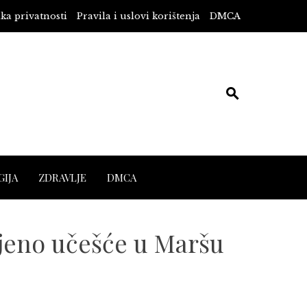
ika privatnosti
Pravila i uslovi korištenja
DMCA
IJA
ZDRAVLJE
DMCA
njeno učešće u Maršu