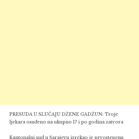
PRESUDA U SLUČAJU DŽENE GADŽUN: Troje
ljekara osuđeno na ukupno 17 i po godina zatvora
Kantonalni sud u Sarajevu izrekao je prvostepenu