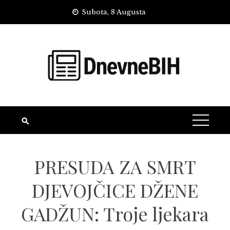
Skip
Subota, 8 Augusta
to
content
PRESUDA ZA SMRT
DJEVOJČICE DŽENE
GADŽUN: Troje ljekara