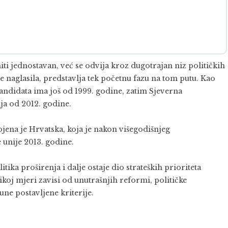
niti jednostavan, već se odvija kroz dugotrajan niz političkih
je naglasila, predstavlja tek početnu fazu na tom putu. Kao
 kandidata ima još od 1999. godine, zatim Sjeverna
ja od 2012. godine.
jena je Hrvatska, koja je nakon višegodišnjeg
unije 2013. godine.
tika proširenja i dalje ostaje dio strateških prioriteta
koj mjeri zavisi od unutrašnjih reformi, političke
une postavljene kriterije.