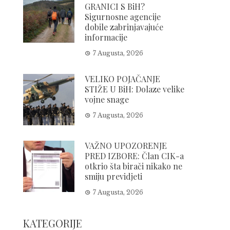
GRANICI S BiH?
Sigurnosne agencije
dobile zabrinjavajuće
informacije
7 Augusta, 2026
VELIKO POJAČANJE
STIŽE U BiH: Dolaze velike
vojne snage
7 Augusta, 2026
VAŽNO UPOZORENJE
PRED IZBORE: Član CIK-a
otkrio šta birači nikako ne
smiju previdjeti
7 Augusta, 2026
KATEGORIJE