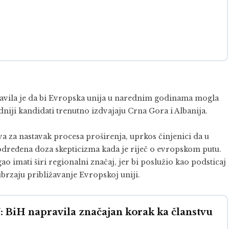
avila je da bi Evropska unija u narednim godinama mogla
edniji kandidati trenutno izdvajaju Crna Gora i Albanija.
a za nastavak procesa proširenja, uprkos činjenici da u
 određena doza skepticizma kada je riječ o evropskom putu.
o imati širi regionalni značaj, jer bi poslužio kao podsticaj
brzaju približavanje Evropskoj uniji.
iH napravila značajan korak ka članstvu