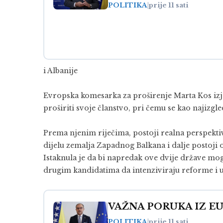
POLITIKA
|
prije 11 sati
i
Albanije
Evropska komesarka za proširenje Marta Kos izj
proširiti svoje članstvo, pri čemu se kao najizgl
Prema njenim riječima, postoji realna perspektiv
dijelu zemalja Zapadnog Balkana i dalje postoji
Istaknula je da bi napredak ove dvije države moga
drugim kandidatima da intenziviraju reforme i u
VAŽNA PORUKA IZ EU: B
POLITIKA
|
prije 11 sati