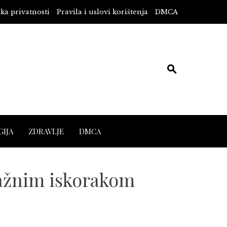
ika privatnosti
Pravila i uslovi korištenja
DMCA
IJA
ZDRAVLJE
DMCA
važnim iskorakom