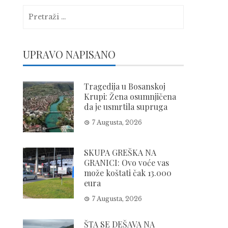
Pretraga:
UPRAVO NAPISANO
Tragedija u Bosanskoj
Krupi: Žena osumnjičena
da je usmrtila supruga
7 Augusta, 2026
SKUPA GREŠKA NA
GRANICI: Ovo voće vas
može koštati čak 13.000
eura
7 Augusta, 2026
ŠTA SE DEŠAVA NA