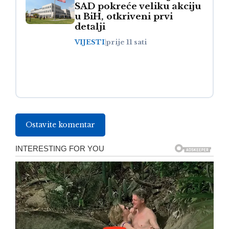
SAD pokreće veliku akciju
u BiH, otkriveni prvi
detalji
VIJESTI
|
prije 11 sati
Ostavite komentar