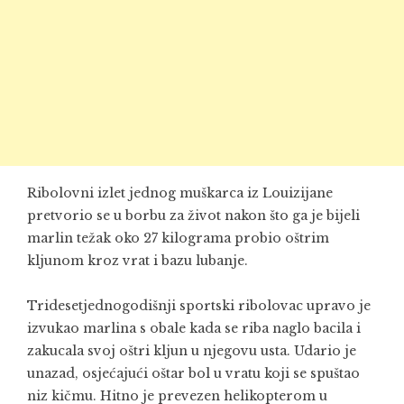
Ribolovni izlet jednog muškarca iz Louizijane
pretvorio se u borbu za život nakon što ga je bijeli
marlin težak oko 27 kilograma probio oštrim
kljunom kroz vrat i bazu lubanje.
Tridesetjednogodišnji sportski ribolovac upravo je
izvukao marlina s obale kada se riba naglo bacila i
zakucala svoj oštri kljun u njegovu usta. Udario je
unazad, osjećajući oštar bol u vratu koji se spuštao
niz kičmu. Hitno je prevezen helikopterom u