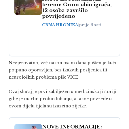
terenu: Grom ubio igrača,
12 osoba završilo
povrijeđeno
CRNA HRONIKA
|
prije 6 sati
Nevjerovatno, već nakon osam dana pušten je kući
potpuno oporavljen, bez ikakvih posljedica ili
neuroloških problema piše
VICE
Ovaj slučaj je prvi zabilježen u medicinskoj istoriji
gdje je marlin probio lubanju, a takve povrede u
ovom dijelu tijela su izuzetno rijetke.
NOVE INFORMACIJE: