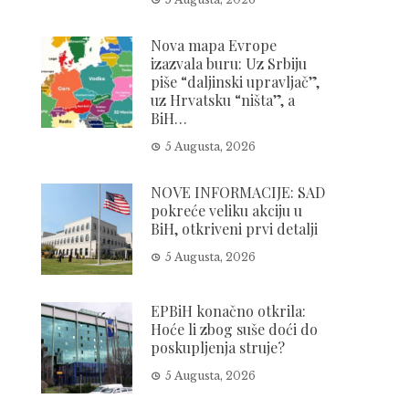
Nova mapa Evrope
izazvala buru: Uz Srbiju
piše “daljinski upravljač”,
uz Hrvatsku “ništa”, a
BiH…
5 Augusta, 2026
NOVE INFORMACIJE: SAD
pokreće veliku akciju u
BiH, otkriveni prvi detalji
5 Augusta, 2026
EPBiH konačno otkrila:
Hoće li zbog suše doći do
poskupljenja struje?
5 Augusta, 2026