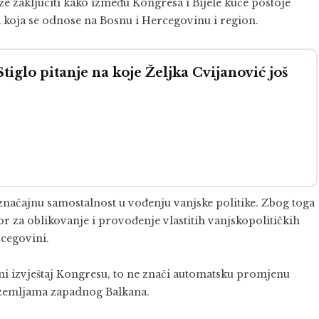
ože zaključiti kako između Kongresa i Bijele kuće postoje
 koja se odnose na Bosnu i Hercegovinu i region.
glo pitanje na koje Željka Cvijanović još
značajnu samostalnost u vođenju vanjske politike. Zbog toga
 za oblikovanje i provođenje vlastitih vanjskopolitičkih
rcegovini.
eni izvještaj Kongresu, to ne znači automatsku promjenu
i zemljama zapadnog Balkana.