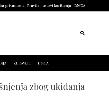
ika privatnosti
Pravila i uslovi korištenja
DMCA
IJA
ZDRAVLJE
DMCA
njenja zbog ukidanja