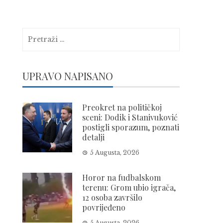
Pretraga:
UPRAVO NAPISANO
Preokret na političkoj
sceni: Dodik i Stanivuković
postigli sporazum, poznati
detalji
5 Augusta, 2026
Horor na fudbalskom
terenu: Grom ubio igrača,
12 osoba završilo
povrijeđeno
5 Augusta, 2026