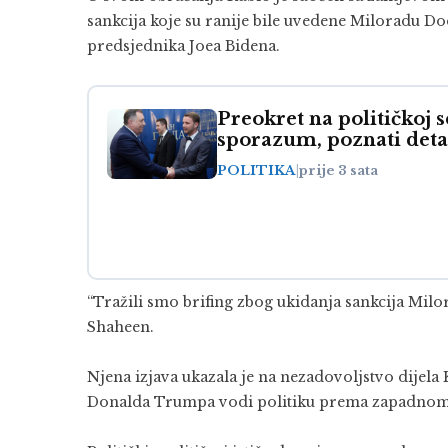
sankcija koje su ranije bile uvedene Miloradu 
predsjednika Joea Bidena.
Preokret na političkoj s
sporazum, poznati detal
POLITIKA
|
prije 3 sata
“Tražili smo brifing zbog ukidanja sankcija Mi
Shaheen.
Njena izjava ukazala je na nezadovoljstvo dijel
Donalda Trumpa vodi politiku prema zapadnom