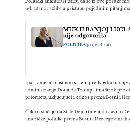
Politički analitičari ističu da se iz ove poruke m
određene razlike u pristupu pojedinim pitanjima
MUK U BANJOJ LUCI: Sti
nije odgovorila
POLITIKA
|
prije 14 sati
Ipak, američki ustavni sistem predsjedniku daje 
administracija Donalda Trumpa ima širok prostor
prioriteta, uključujući i odnos prema Bosni i He
Čak i u slučaju da State Department dostavi traž
američke politike prema Bosni i Hercegovini il