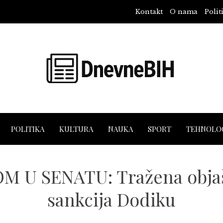
Kontakt
O nama
Polit
POLITIKA
KULTURA
NAUKA
SPORT
TEHNOLOG
 U SENATU: Tražena objaš
sankcija Dodiku