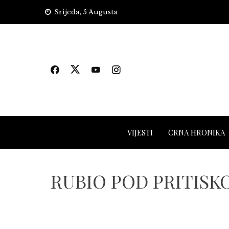
Skip
Srijeda, 5 Augusta
to
content
VIJESTI
CRNA HRONIKA
RUBIO POD PRITISKOM