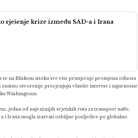
o rješenje krize između SAD-a i Irana
da se na Bliskom istoku sve više primjećuje promjena odnosa
znatno otvorenije procjenjuju vlastite interese i sigurnosne
luku Washingtona.
z, jedna od najvažnijih svjetskih ruta za transport nafte,
a i Irana mogla izazvati ozbiljne posljedice po globalno