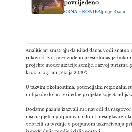
povrijeđeno
CRNA HRONIKA
|
prije 3 sata
Analitičari smatraju da Rijad danas vodi znatno 
rukovodstvo, predvođeno prestolonasljedniko
projekte modernizacije zemlje, razvoj turizma, p
kroz program „Vizija 2030“.
U takvim okolnostima, potencijalni regionalni suk
milijarde dolara vrijedne projekte koje Saudijs
Dodatnu pažnju izazvali su i navodi da razgovo
nisu uspjeli u potpunosti ukloniti nesuglasice ok
odbacili su tvrdnje o potpunom uskraćivanju pr
između dvije zemlje i dalje postoji.