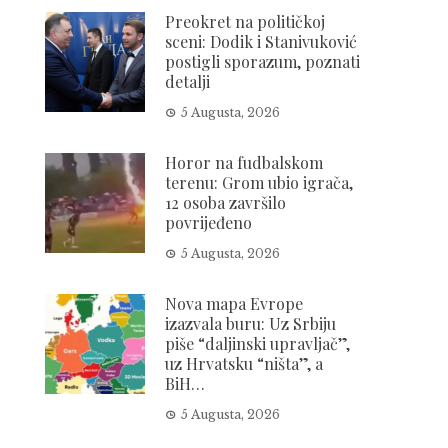
Preokret na političkoj
sceni: Dodik i Stanivuković
postigli sporazum, poznati
detalji
5 Augusta, 2026
Horor na fudbalskom
terenu: Grom ubio igrača,
12 osoba završilo
povrijeđeno
5 Augusta, 2026
Nova mapa Evrope
izazvala buru: Uz Srbiju
piše “daljinski upravljač”,
uz Hrvatsku “ništa”, a
BiH…
5 Augusta, 2026