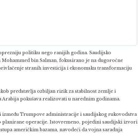
oprezniju politiku nego ranijih godina. Saudijsko
m
Mohammed bin Salman
, fokusirano je na dugoročne
rivlačenje stranih investicija i ekonomsku transformaciju
ob predstavlja ozbiljan rizik za stabilnost zemlje i
ka Arabija pokušava realizovati u narednim godinama.
ri između Trumpove administracije i saudijskog rukovodstva
o planirane operacije. Istovremeno, pojedini saudijski izvori
istupa američkim bazama, navodeći da vojna saradnja