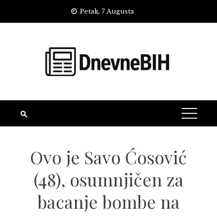
Skip
Petak, 7 Augusta
to
content
Ovo je Savo Ćosović
(48), osumnjičen za
bacanje bombe na