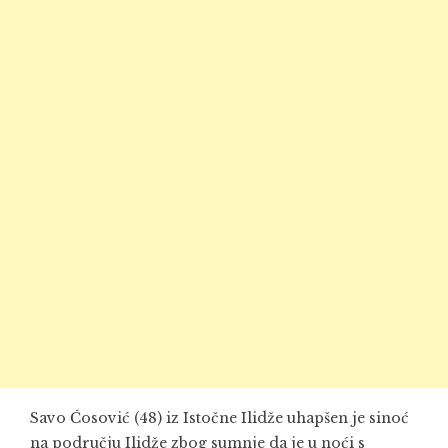
Savo Ćosović (48) iz Istočne Ilidže uhapšen je sinoć
na području Ilidže zbog sumnje da je u noći s