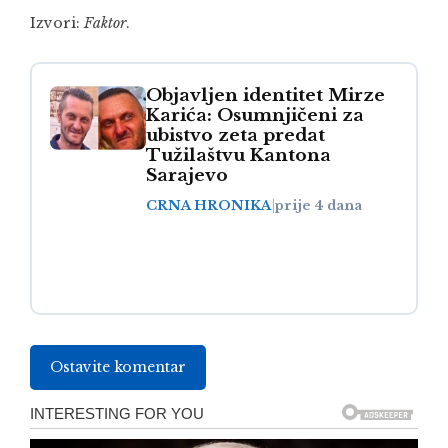
Izvori:
Faktor
.
Objavljen identitet Mirze
Karića: Osumnjičeni za
ubistvo zeta predat
Tužilaštvu Kantona
Sarajevo
CRNA HRONIKA
|
prije 4 dana
Ostavite komentar