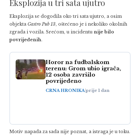
Eksplozija u tri sata ujutro
Eksplozija se dogodila oko tri sata ujutro, a osim
objekta
Gastro Pub 13
, oštećeno je i nekoliko okolnih
zgrada i vozila. Srećom, u incidentu
nije bilo
povrijeđenih
.
Horor na fudbalskom
terenu: Grom ubio igrača,
12 osoba završilo
povrijeđeno
CRNA HRONIKA
|
prije 1 dan
Motiv napada za sada nije poznat, a istraga je u toku.