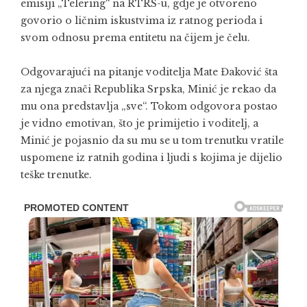
emisiji „Telering“ na RTRS-u, gdje je otvoreno
govorio o ličnim iskustvima iz ratnog perioda i
svom odnosu prema entitetu na čijem je čelu.
Odgovarajući na pitanje voditelja
Mate Đaković
šta
za njega znači Republika Srpska, Minić je rekao da
mu ona predstavlja „sve“. Tokom odgovora postao
je vidno emotivan, što je primijetio i voditelj, a
Minić je pojasnio da su mu se u tom trenutku vratile
uspomene iz ratnih godina i ljudi s kojima je dijelio
teške trenutke.