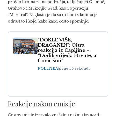
prošao brojna ratna područja, uključujući Glamoč,
Grahovo i Mrkonjić Grad, kao i operaciju
„Maestral“. Naglasio je da su to ljudi s kojima je
odrastao i koje, kako kaže, često spominje.
“DOKLE VIŠE,
DRAGANE?!”: Oštra
reakcija iz Čapljine –
“Dodik vrijeđa Hrvate, a
Čović šuti”
POLITIKA
|
prije 55 sekundi
Reakcije nakon emisije
Gostovanje je izazvalo značajnu pažnju javnosti,