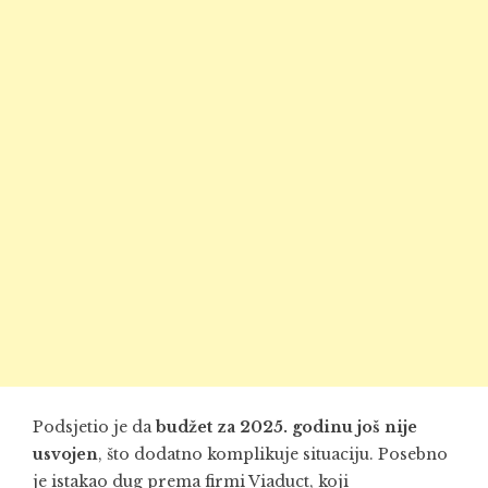
Podsjetio je da
budžet za 2025. godinu još nije
usvojen
, što dodatno komplikuje situaciju. Posebno
je istakao dug prema firmi Viaduct, koji