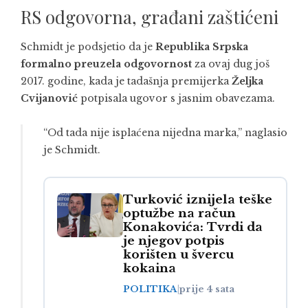
RS odgovorna, građani zaštićeni
Schmidt je podsjetio da je
Republika Srpska
formalno preuzela odgovornost
za ovaj dug još
2017. godine, kada je tadašnja premijerka
Željka
Cvijanović
potpisala ugovor s jasnim obavezama.
“Od tada nije isplaćena nijedna marka,” naglasio
je Schmidt.
Turković iznijela teške
optužbe na račun
Konakovića: Tvrdi da
je njegov potpis
korišten u švercu
kokaina
POLITIKA
|
prije 4 sata