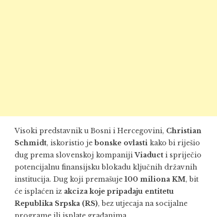
Visoki predstavnik u Bosni i Hercegovini,
Christian
Schmidt
, iskoristio je
bonske ovlasti
kako bi riješio
dug prema slovenskoj kompaniji
Viaduct
i spriječio
potencijalnu finansijsku blokadu ključnih državnih
institucija. Dug koji premašuje
100 miliona KM
, bit
će isplaćen iz
akciza koje pripadaju entitetu
Republika Srpska (RS)
, bez utjecaja na socijalne
programe ili isplate građanima.