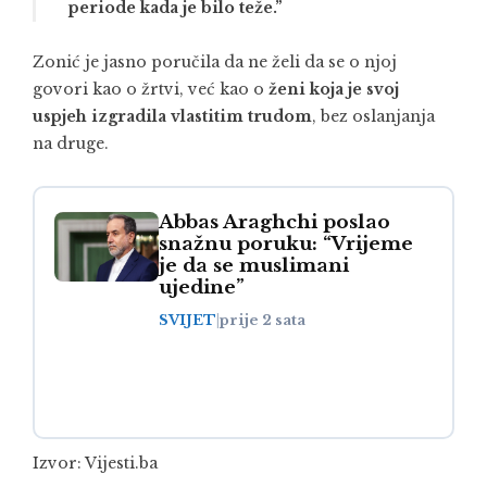
periode kada je bilo teže.”
Zonić je jasno poručila da ne želi da se o njoj
govori kao o žrtvi, već kao o
ženi koja je svoj
uspjeh izgradila vlastitim trudom
, bez oslanjanja
na druge.
Abbas Araghchi poslao
snažnu poruku: “Vrijeme
je da se muslimani
ujedine”
SVIJET
|
prije 2 sata
Izvor:
Vijesti.ba