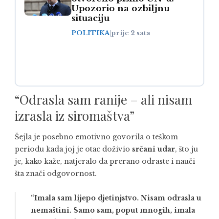
Upozorio na ozbiljnu
situaciju
POLITIKA
|
prije 2 sata
“Odrasla sam ranije – ali nisam
izrasla iz siromaštva”
Šejla je posebno emotivno govorila o teškom
periodu kada joj je otac doživio
srčani udar
, što ju
je, kako kaže, natjeralo da prerano odraste i nauči
šta znači odgovornost.
“Imala sam lijepo djetinjstvo. Nisam odrasla u
nemaštini. Samo sam, poput mnogih, imala