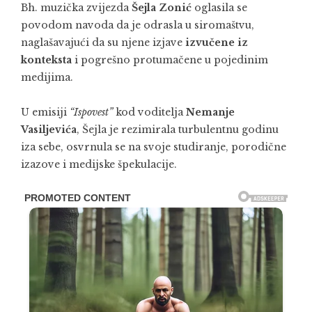
Bh. muzička zvijezda
Šejla Zonić
oglasila se
povodom navoda da je odrasla u siromaštvu,
naglašavajući da su njene izjave
izvučene iz
konteksta
i pogrešno protumačene u pojedinim
medijima.
U emisiji
“Ispovest”
kod voditelja
Nemanje
Vasiljevića
, Šejla je rezimirala turbulentnu godinu
iza sebe, osvrnula se na svoje studiranje, porodične
izazove i medijske špekulacije.