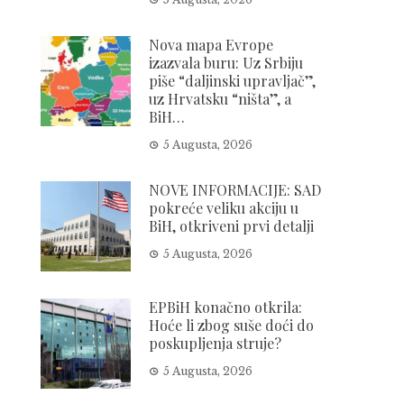
Nova mapa Evrope
izazvala buru: Uz Srbiju
piše “daljinski upravljač”,
uz Hrvatsku “ništa”, a
BiH…
5 Augusta, 2026
NOVE INFORMACIJE: SAD
pokreće veliku akciju u
BiH, otkriveni prvi detalji
5 Augusta, 2026
EPBiH konačno otkrila:
Hoće li zbog suše doći do
poskupljenja struje?
5 Augusta, 2026