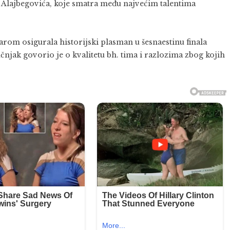
 Alajbegovića, koje smatra među najvećim talentima
rom osigurala historijski plasman u šesnaestinu finala
čnjak govorio je o kvalitetu bh. tima i razlozima zbog kojih