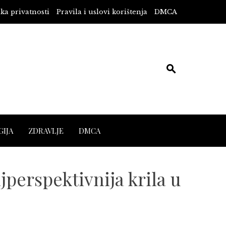
ika privatnosti
Pravila i uslovi korištenja
DMCA
IJA
ZDRAVLJE
DMCA
perspektivnija krila u