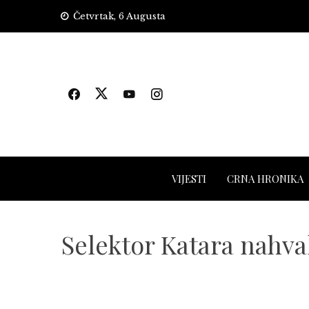
Skip
Četvrtak, 6 Augusta
to
content
VIJESTI
CRNA HRONIKA
Selektor Katara nahva