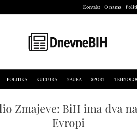
Kontakt
O nama
Polit
POLITIKA
KULTURA
NAUKA
SPORT
TEHNOLOG
lio Zmajeve: BiH ima dva naj
Evropi