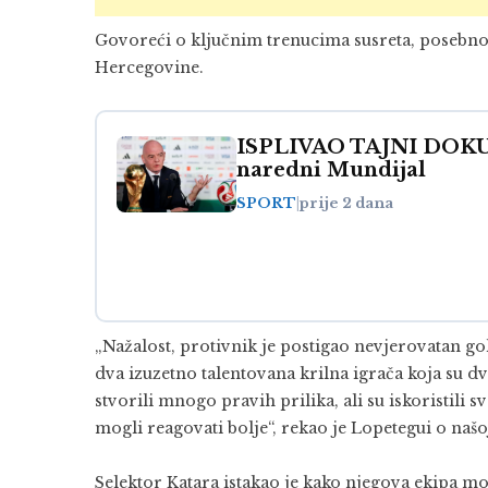
Govoreći o ključnim trenucima susreta, posebno j
Hercegovine.
ISPLIVAO TAJNI DOKUM
naredni Mundijal
SPORT
|
prije 2 dana
„Nažalost, protivnik je postigao nevjerovatan go
dva izuzetno talentovana krilna igrača koja su dv
stvorili mnogo pravih prilika, ali su iskoristili
mogli reagovati bolje“, rekao je Lopetegui o našo
Selektor Katara istakao je kako njegova ekipa može