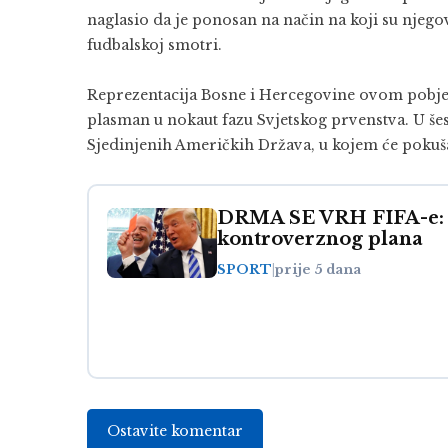
naglasio da je ponosan na način na koji su njegov
fudbalskoj smotri.
Reprezentacija Bosne i Hercegovine ovom pobjedo
plasman u nokaut fazu Svjetskog prvenstva. U šes
Sjedinjenih Američkih Država, u kojem će pokušat
DRMA SE VRH FIFA-e: I
kontroverznog plana
SPORT
|
prije 5 dana
Ostavite komentar