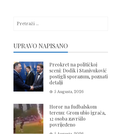
Pretraga:
UPRAVO NAPISANO
Preokret na političkoj
sceni: Dodik i Stanivuković
postigli sporazum, poznati
detalji
5 Augusta, 2026
Horor na fudbalskom
terenu: Grom ubio igrača,
12 osoba završilo
povrijeđeno
5 Augusta, 2026