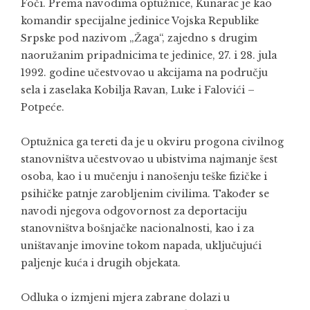
Foči. Prema navodima optužnice, Kunarac je kao
komandir specijalne jedinice Vojska Republike
Srpske pod nazivom „Žaga“, zajedno s drugim
naoružanim pripadnicima te jedinice, 27. i 28. jula
1992. godine učestvovao u akcijama na području
sela i zaselaka Kobilja Ravan, Luke i Falovići –
Potpeće.
Optužnica ga tereti da je u okviru progona civilnog
stanovništva učestvovao u ubistvima najmanje šest
osoba, kao i u mučenju i nanošenju teške fizičke i
psihičke patnje zarobljenim civilima. Također se
navodi njegova odgovornost za deportaciju
stanovništva bošnjačke nacionalnosti, kao i za
uništavanje imovine tokom napada, uključujući
paljenje kuća i drugih objekata.
Odluka o izmjeni mjera zabrane dolazi u