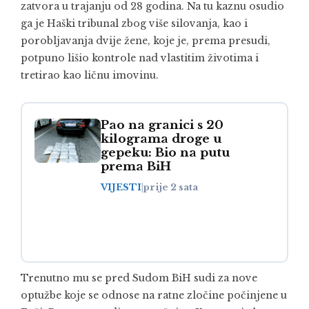
zatvora u trajanju od 28 godina. Na tu kaznu osudio
ga je Haški tribunal zbog više silovanja, kao i
porobljavanja dvije žene, koje je, prema presudi,
potpuno lišio kontrole nad vlastitim životima i
tretirao kao ličnu imovinu.
Pao na granici s 20
kilograma droge u
gepeku: Bio na putu
prema BiH
VIJESTI
|
prije 2 sata
Trenutno mu se pred Sudom BiH sudi za nove
optužbe koje se odnose na ratne zločine počinjene u