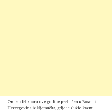
On je u februaru ove godine prebačen u Bosna i
Hercegovina iz Njemačka, gdje je služio kaznu