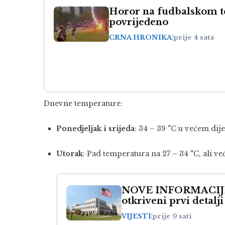
Horor na fudbalskom te
povrijeđeno
CRNA HRONIKA
|
prije 4 sata
Dnevne temperature:
Ponedjeljak i srijeda
: 34 – 39 °C u većem dij
Utorak
: Pad temperatura na 27 – 34 °C, ali v
NOVE INFORMACIJE: 
otkriveni prvi detalji
VIJESTI
|
prije 9 sati