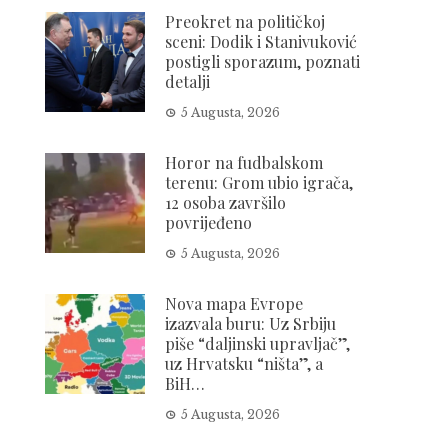
Preokret na političkoj
sceni: Dodik i Stanivuković
postigli sporazum, poznati
detalji
5 Augusta, 2026
Horor na fudbalskom
terenu: Grom ubio igrača,
12 osoba završilo
povrijeđeno
5 Augusta, 2026
Nova mapa Evrope
izazvala buru: Uz Srbiju
piše “daljinski upravljač”,
uz Hrvatsku “ništa”, a
BiH…
5 Augusta, 2026