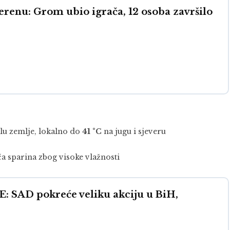
renu: Grom ubio igrača, 12 osoba završilo
elu zemlje, lokalno do
41 °C
na jugu i sjeveru
eća sparina zbog visoke vlažnosti
SAD pokreće veliku akciju u BiH,