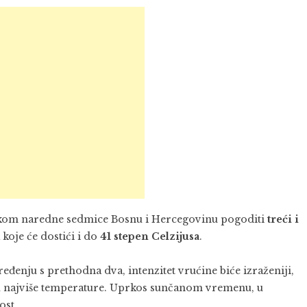
tkom naredne sedmice Bosnu i Hercegovinu pogoditi
treći i
koje će dostići i do
41 stepen Celzijusa
.
eđenju s prethodna dva, intenzitet vrućine biće izraženiji,
ju najviše temperature. Uprkos sunčanom vremenu, u
ost.