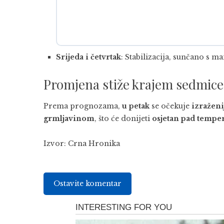
Srijeda i četvrtak
: Stabilizacija, sunčano s m
Promjena stiže krajem sedmice
Prema prognozama,
u petak
se očekuje
izražen
grmljavinom
, što će donijeti
osjetan pad temper
Izvor:
Crna Hronika
Ostavite komentar