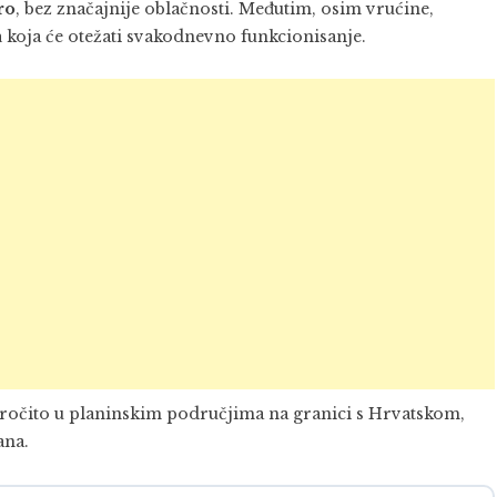
ro
, bez značajnije oblačnosti. Međutim, osim vrućine,
a
koja će otežati svakodnevno funkcionisanje.
aročito u planinskim područjima na granici s Hrvatskom,
ana.