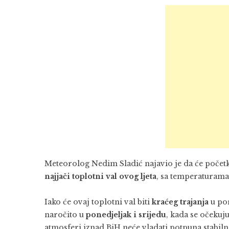
Meteorolog Nedim Sladić najavio je da će poče
najjači toplotni val ovog ljeta
, sa temperaturama 
Iako će ovaj toplotni val biti
kraćeg trajanja
u por
naročito u
ponedjeljak i srijedu
, kada se očeku
atmosferi iznad BiH neće vladati potpuna stabiln