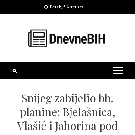
Skip
Petak, 7 Augusta
to
content
Snijeg zabijelio bh.
planine: Bjelašnica,
Vlašić i Jahorina pod