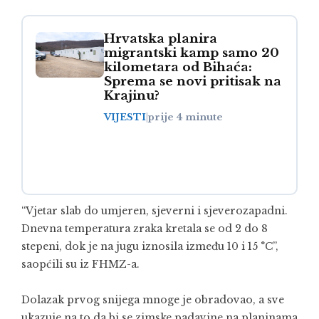
Hrvatska planira
migrantski kamp samo 20
kilometara od Bihaća:
Sprema se novi pritisak na
Krajinu?
VIJESTI
|
prije 4 minute
“Vjetar slab do umjeren, sjeverni i sjeverozapadni.
Dnevna temperatura zraka kretala se od 2 do 8
stepeni, dok je na jugu iznosila između 10 i 15 °C”,
saopćili su iz FHMZ-a.
Dolazak prvog snijega mnoge je obradovao, a sve
ukazuje na to da bi se zimske padavine na planinama