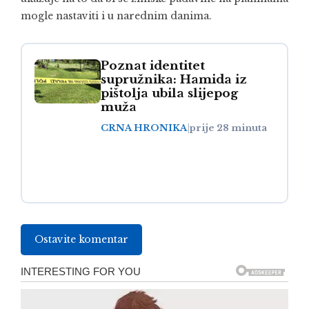
mogle nastaviti i u narednim danima.
Poznat identitet
supružnika: Hamida iz
pištolja ubila slijepog
muža
CRNA HRONIKA
|
prije 28 minuta
Ostavite komentar